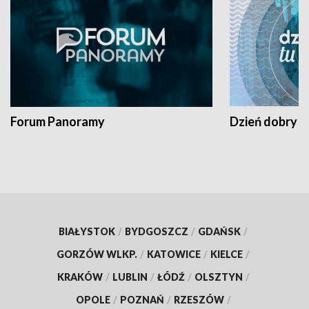
Forum Panoramy
Dzień dobry t
BIAŁYSTOK
/
BYDGOSZCZ
/
GDAŃSK
/
GORZÓW WLKP.
/
KATOWICE
/
KIELCE
/
KRAKÓW
/
LUBLIN
/
ŁÓDŹ
/
OLSZTYN
/
OPOLE
/
POZNAŃ
/
RZESZÓW
/