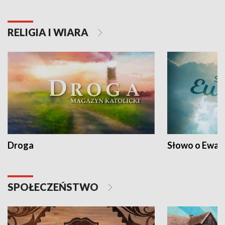
RELIGIA I WIARA
Droga
Słowo o Ewang
SPOŁECZEŃSTWO