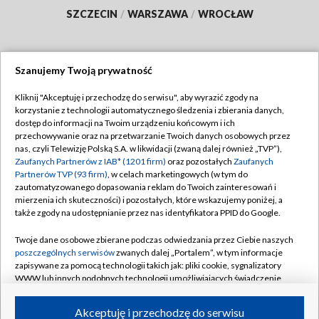
SZCZECIN
/
WARSZAWA
/
WROCŁAW
Szanujemy Twoją prywatność
Dołącz do nas:
Kliknij "Akceptuję i przechodzę do serwisu", aby wyrazić zgody na
korzystanie z technologii automatycznego śledzenia i zbierania danych,
TVP
dostęp do informacji na Twoim urządzeniu końcowym i ich
Abonament TVP
przechowywanie oraz na przetwarzanie Twoich danych osobowych przez
Regulamin TVP
nas, czyli Telewizję Polską S.A. w likwidacji (zwaną dalej również „TVP”),
Emisja w TVP
Zaufanych Partnerów z IAB* (1201 firm)
oraz pozostałych
Zaufanych
Polityka prywatności
Partnerów TVP (93 firm)
, w celach marketingowych (w tym do
Centrum informacji TVP
Moje zgody
zautomatyzowanego dopasowania reklam do Twoich zainteresowań i
mierzenia ich skuteczności) i pozostałych, które wskazujemy poniżej, a
Naziemna Telewizja Cyfrowa
Pomoc
także zgody na udostępnianie przez nas identyfikatora PPID do Google.
Sklep TVP
Biuro reklamy
Twoje dane osobowe zbierane podczas odwiedzania przez Ciebie naszych
Rada Programowa
poszczególnych serwisów
zwanych dalej „Portalem”, w tym informacje
Kontakt
zapisywane za pomocą technologii takich jak: pliki cookie, sygnalizatory
System NOS
WWW lub innych podobnych technologii umożliwiających świadczenie
dopasowanych i bezpiecznych usług, personalizację treści oraz reklam,
Informacje o nadawcy
Kanały
udostępnianie funkcji mediów społecznościowych oraz analizowanie
Akceptuję i przechodzę do serwisu
ruchu w Internecie.
Program dla prasy