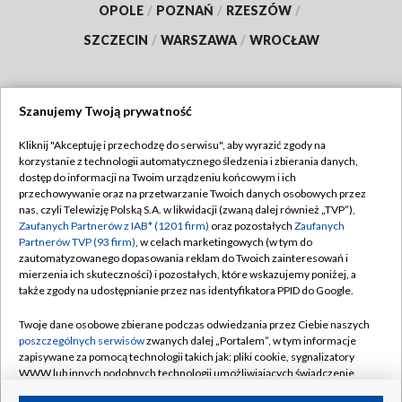
OPOLE
/
POZNAŃ
/
RZESZÓW
/
SZCZECIN
/
WARSZAWA
/
WROCŁAW
Szanujemy Twoją prywatność
Dołącz do nas:
Kliknij "Akceptuję i przechodzę do serwisu", aby wyrazić zgody na
korzystanie z technologii automatycznego śledzenia i zbierania danych,
TVP
dostęp do informacji na Twoim urządzeniu końcowym i ich
Abonament TVP
przechowywanie oraz na przetwarzanie Twoich danych osobowych przez
Regulamin TVP
nas, czyli Telewizję Polską S.A. w likwidacji (zwaną dalej również „TVP”),
Emisja w TVP
Zaufanych Partnerów z IAB* (1201 firm)
oraz pozostałych
Zaufanych
Polityka prywatności
Partnerów TVP (93 firm)
, w celach marketingowych (w tym do
Centrum informacji TVP
Moje zgody
zautomatyzowanego dopasowania reklam do Twoich zainteresowań i
mierzenia ich skuteczności) i pozostałych, które wskazujemy poniżej, a
Naziemna Telewizja Cyfrowa
Pomoc
także zgody na udostępnianie przez nas identyfikatora PPID do Google.
Sklep TVP
Biuro reklamy
Twoje dane osobowe zbierane podczas odwiedzania przez Ciebie naszych
Rada Programowa
poszczególnych serwisów
zwanych dalej „Portalem”, w tym informacje
Kontakt
zapisywane za pomocą technologii takich jak: pliki cookie, sygnalizatory
System NOS
WWW lub innych podobnych technologii umożliwiających świadczenie
dopasowanych i bezpiecznych usług, personalizację treści oraz reklam,
Informacje o nadawcy
Kanały