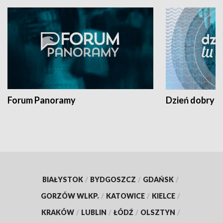
Forum Panoramy
Dzień dobry t
BIAŁYSTOK
/
BYDGOSZCZ
/
GDAŃSK
/
GORZÓW WLKP.
/
KATOWICE
/
KIELCE
/
KRAKÓW
/
LUBLIN
/
ŁÓDŹ
/
OLSZTYN
/