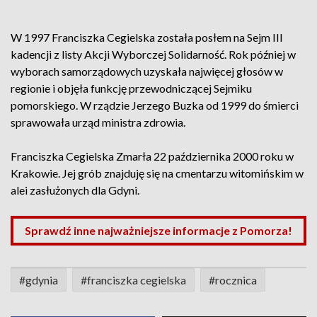
W 1997 Franciszka Cegielska została posłem na Sejm III
kadencji z listy Akcji Wyborczej Solidarność. Rok później w
wyborach samorządowych uzyskała najwięcej głosów w
regionie i objęła funkcję przewodniczącej Sejmiku
pomorskiego. W rządzie Jerzego Buzka od 1999 do śmierci
sprawowała urząd ministra zdrowia.
Franciszka Cegielska Zmarła 22 października 2000 roku w
Krakowie. Jej grób znajduję się na cmentarzu witomińskim w
alei zasłużonych dla Gdyni.
Sprawdź inne najważniejsze informacje z Pomorza!
#gdynia
#franciszka cegielska
#rocznica