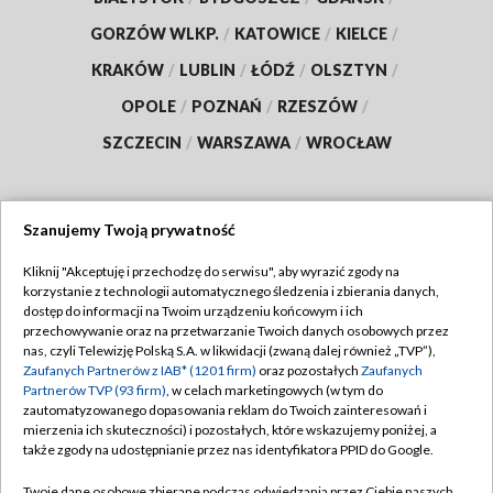
GORZÓW WLKP.
/
KATOWICE
/
KIELCE
/
KRAKÓW
/
LUBLIN
/
ŁÓDŹ
/
OLSZTYN
/
OPOLE
/
POZNAŃ
/
RZESZÓW
/
SZCZECIN
/
WARSZAWA
/
WROCŁAW
Szanujemy Twoją prywatność
Dołącz do nas:
Kliknij "Akceptuję i przechodzę do serwisu", aby wyrazić zgody na
korzystanie z technologii automatycznego śledzenia i zbierania danych,
TVP
dostęp do informacji na Twoim urządzeniu końcowym i ich
Abonament TVP
przechowywanie oraz na przetwarzanie Twoich danych osobowych przez
Regulamin TVP
nas, czyli Telewizję Polską S.A. w likwidacji (zwaną dalej również „TVP”),
Emisja w TVP
Polityka prywatności
Zaufanych Partnerów z IAB* (1201 firm)
oraz pozostałych
Zaufanych
Partnerów TVP (93 firm)
, w celach marketingowych (w tym do
Centrum informacji TVP
Moje zgody
zautomatyzowanego dopasowania reklam do Twoich zainteresowań i
mierzenia ich skuteczności) i pozostałych, które wskazujemy poniżej, a
Naziemna Telewizja Cyfrowa
Pomoc
także zgody na udostępnianie przez nas identyfikatora PPID do Google.
Sklep TVP
Biuro reklamy
Twoje dane osobowe zbierane podczas odwiedzania przez Ciebie naszych