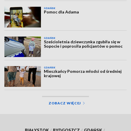
GDAŃSK
Pomoc dla Adama
GDAŃSK
Sześcioletnia dziewczynka zgubiła się w
Sopocie i poprosiła policjantów o pomoc
GDAŃSK
Mieszkańcy Pomorza młodsi od średniej
krajowej
ZOBACZ WIĘCEJ
BIAŁYSTOK
/
BYDGOSZCZ
/
GDAŃSK
/