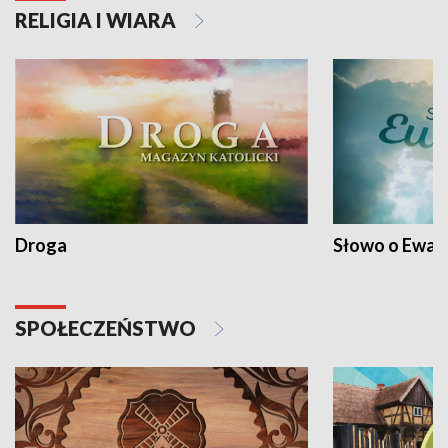
RELIGIA I WIARA
Droga
Słowo o Ewang
SPOŁECZEŃSTWO