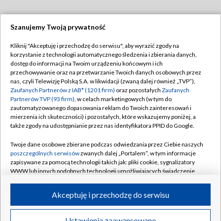
Szanujemy Twoją prywatność
Dołącz do nas:
Kliknij "Akceptuję i przechodzę do serwisu", aby wyrazić zgody na
korzystanie z technologii automatycznego śledzenia i zbierania danych,
TVP
dostęp do informacji na Twoim urządzeniu końcowym i ich
Abonament TVP
przechowywanie oraz na przetwarzanie Twoich danych osobowych przez
Regulamin TVP
nas, czyli Telewizję Polską S.A. w likwidacji (zwaną dalej również „TVP”),
Emisja w TVP
Zaufanych Partnerów z IAB* (1201 firm)
oraz pozostałych
Zaufanych
Polityka prywatności
Partnerów TVP (93 firm)
, w celach marketingowych (w tym do
Centrum informacji TVP
Moje zgody
zautomatyzowanego dopasowania reklam do Twoich zainteresowań i
mierzenia ich skuteczności) i pozostałych, które wskazujemy poniżej, a
Naziemna Telewizja Cyfrowa
Pomoc
także zgody na udostępnianie przez nas identyfikatora PPID do Google.
Sklep TVP
Biuro reklamy
Twoje dane osobowe zbierane podczas odwiedzania przez Ciebie naszych
Rada Programowa
poszczególnych serwisów
zwanych dalej „Portalem”, w tym informacje
Kontakt
zapisywane za pomocą technologii takich jak: pliki cookie, sygnalizatory
System NOS
WWW lub innych podobnych technologii umożliwiających świadczenie
dopasowanych i bezpiecznych usług, personalizację treści oraz reklam,
Informacje o nadawcy
Kanały
udostępnianie funkcji mediów społecznościowych oraz analizowanie
Akceptuję i przechodzę do serwisu
ruchu w Internecie.
Program dla prasy
©2026 Telewizja Polska S.A. w likwidacji
Biuro Reklamy
Twoje dane osobowe zbierane podczas odwiedzania przez Ciebie
Ustawienia zaawansowane