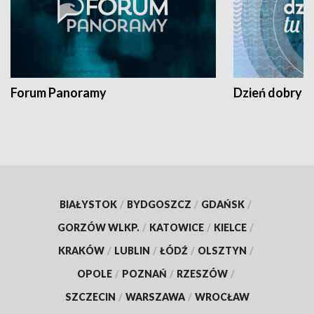
Forum Panoramy
Dzień dobry t
BIAŁYSTOK
/
BYDGOSZCZ
/
GDAŃSK
/
GORZÓW WLKP.
/
KATOWICE
/
KIELCE
/
KRAKÓW
/
LUBLIN
/
ŁÓDŹ
/
OLSZTYN
/
OPOLE
/
POZNAŃ
/
RZESZÓW
/
SZCZECIN
/
WARSZAWA
/
WROCŁAW