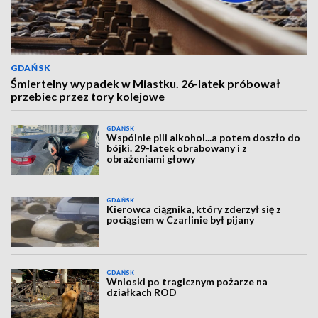
GDAŃSK
Śmiertelny wypadek w Miastku. 26-latek próbował
przebiec przez tory kolejowe
GDAŃSK
Wspólnie pili alkohol...a potem doszło do
bójki. 29-latek obrabowany i z
obrażeniami głowy
GDAŃSK
Kierowca ciągnika, który zderzył się z
pociągiem w Czarlinie był pijany
GDAŃSK
Wnioski po tragicznym pożarze na
działkach ROD