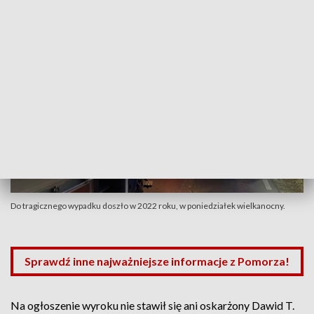
Do tragicznego wypadku doszło w 2022 roku, w poniedziałek wielkanocny.
Sprawdź inne najważniejsze informacje z Pomorza!
Na ogłoszenie wyroku nie stawił się ani oskarżony Dawid T.