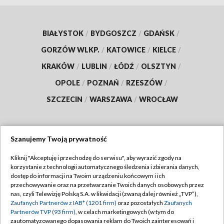
BIAŁYSTOK
/
BYDGOSZCZ
/
GDAŃSK
/
GORZÓW WLKP.
/
KATOWICE
/
KIELCE
/
KRAKÓW
/
LUBLIN
/
ŁÓDŹ
/
OLSZTYN
/
OPOLE
/
POZNAŃ
/
RZESZÓW
/
SZCZECIN
/
WARSZAWA
/
WROCŁAW
Szanujemy Twoją prywatność
Dołącz do nas:
Kliknij "Akceptuję i przechodzę do serwisu", aby wyrazić zgody na
korzystanie z technologii automatycznego śledzenia i zbierania danych,
TVP
dostęp do informacji na Twoim urządzeniu końcowym i ich
Abonament TVP
przechowywanie oraz na przetwarzanie Twoich danych osobowych przez
Regulamin TVP
nas, czyli Telewizję Polską S.A. w likwidacji (zwaną dalej również „TVP”),
Emisja w TVP
Polityka prywatności
Zaufanych Partnerów z IAB* (1201 firm)
oraz pozostałych
Zaufanych
Partnerów TVP (93 firm)
, w celach marketingowych (w tym do
Centrum informacji TVP
Moje zgody
zautomatyzowanego dopasowania reklam do Twoich zainteresowań i