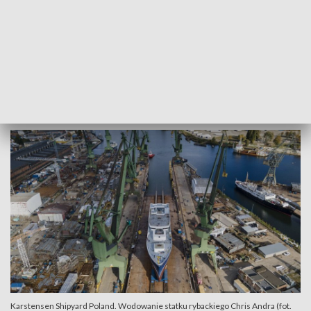
Jednostka w najbliższym miesiącu trafi do Danii na
procedurę doposażanie. Tam zostanie uzbrojona w
elektronikę, mechaniką i potrzebną do pływania aparaturę, a
finalnie trafi do Szkocji, gdzie będzie pełnić swoją służbę
jako jednostka rybacka. Jej główne akweny to Morze
Północne i Ocean Atlantycki.
Karstensen Shipyard Poland. Wodowanie statku rybackiego Chris Andra (fot.