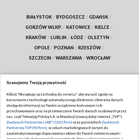
BIAŁYSTOK
/
BYDGOSZCZ
/
GDAŃSK
/
GORZÓW WLKP.
/
KATOWICE
/
KIELCE
/
KRAKÓW
/
LUBLIN
/
ŁÓDŹ
/
OLSZTYN
/
OPOLE
/
POZNAŃ
/
RZESZÓW
/
SZCZECIN
/
WARSZAWA
/
WROCŁAW
Szanujemy Twoją prywatność
Dołącz do nas:
Kliknij "Akceptuję i przechodzę do serwisu", aby wyrazić zgody na
korzystanie z technologii automatycznego śledzenia i zbierania danych,
TVP
dostęp do informacji na Twoim urządzeniu końcowym i ich
Abonament TVP
przechowywanie oraz na przetwarzanie Twoich danych osobowych przez
Regulamin TVP
nas, czyli Telewizję Polską S.A. w likwidacji (zwaną dalej również „TVP”),
Emisja w TVP
Polityka prywatności
Zaufanych Partnerów z IAB* (1201 firm)
oraz pozostałych
Zaufanych
Partnerów TVP (93 firm)
, w celach marketingowych (w tym do
Centrum informacji TVP
Moje zgody
zautomatyzowanego dopasowania reklam do Twoich zainteresowań i
mierzenia ich skuteczności) i pozostałych, które wskazujemy poniżej, a