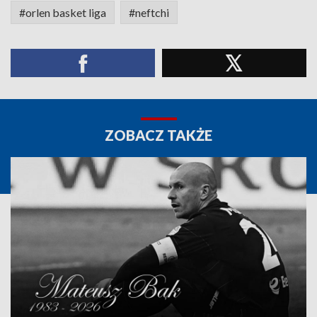
#orlen basket liga
#neftchi
ZOBACZ TAKŻE