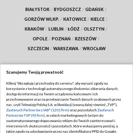
BIAŁYSTOK
/
BYDGOSZCZ
/
GDAŃSK
/
GORZÓW WLKP.
/
KATOWICE
/
KIELCE
/
KRAKÓW
/
LUBLIN
/
ŁÓDŹ
/
OLSZTYN
/
OPOLE
/
POZNAŃ
/
RZESZÓW
/
SZCZECIN
/
WARSZAWA
/
WROCŁAW
Szanujemy Twoją prywatność
Dołącz do nas:
Kliknij "Akceptuję i przechodzę do serwisu", aby wyrazić zgody na
korzystanie z technologii automatycznego śledzenia i zbierania danych,
TVP
dostęp do informacji na Twoim urządzeniu końcowym i ich
Abonament TVP
przechowywanie oraz na przetwarzanie Twoich danych osobowych przez
Regulamin TVP
nas, czyli Telewizję Polską S.A. w likwidacji (zwaną dalej również „TVP”),
Emisja w TVP
Polityka prywatności
Zaufanych Partnerów z IAB* (1201 firm)
oraz pozostałych
Zaufanych
Partnerów TVP (93 firm)
, w celach marketingowych (w tym do
Centrum informacji TVP
Moje zgody
zautomatyzowanego dopasowania reklam do Twoich zainteresowań i
mierzenia ich skuteczności) i pozostałych, które wskazujemy poniżej, a
Naziemna Telewizja Cyfrowa
Pomoc
także zgody na udostępnianie przez nas identyfikatora PPID do Google.