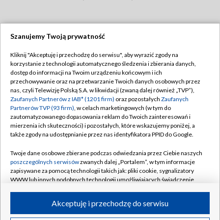
Szanujemy Twoją prywatność
Dołącz do nas:
Kliknij "Akceptuję i przechodzę do serwisu", aby wyrazić zgody na
korzystanie z technologii automatycznego śledzenia i zbierania danych,
TVP
dostęp do informacji na Twoim urządzeniu końcowym i ich
Abonament TVP
przechowywanie oraz na przetwarzanie Twoich danych osobowych przez
Regulamin TVP
nas, czyli Telewizję Polską S.A. w likwidacji (zwaną dalej również „TVP”),
Emisja w TVP
Zaufanych Partnerów z IAB* (1201 firm)
oraz pozostałych
Zaufanych
Polityka prywatności
Partnerów TVP (93 firm)
, w celach marketingowych (w tym do
Centrum informacji TVP
Moje zgody
zautomatyzowanego dopasowania reklam do Twoich zainteresowań i
mierzenia ich skuteczności) i pozostałych, które wskazujemy poniżej, a
Naziemna Telewizja Cyfrowa
Pomoc
także zgody na udostępnianie przez nas identyfikatora PPID do Google.
Sklep TVP
Biuro reklamy
Twoje dane osobowe zbierane podczas odwiedzania przez Ciebie naszych
Rada Programowa
poszczególnych serwisów
zwanych dalej „Portalem”, w tym informacje
Kontakt
zapisywane za pomocą technologii takich jak: pliki cookie, sygnalizatory
System NOS
WWW lub innych podobnych technologii umożliwiających świadczenie
dopasowanych i bezpiecznych usług, personalizację treści oraz reklam,
Informacje o nadawcy
Kanały
udostępnianie funkcji mediów społecznościowych oraz analizowanie
Akceptuję i przechodzę do serwisu
ruchu w Internecie.
Program dla prasy
©2026 Telewizja Polska S.A. w likwidacji