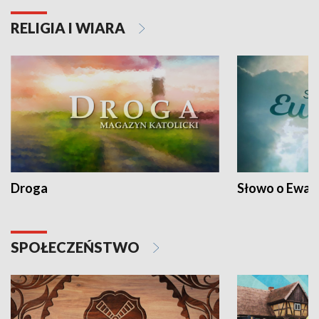
RELIGIA I WIARA
Droga
Słowo o Ewang
SPOŁECZEŃSTWO