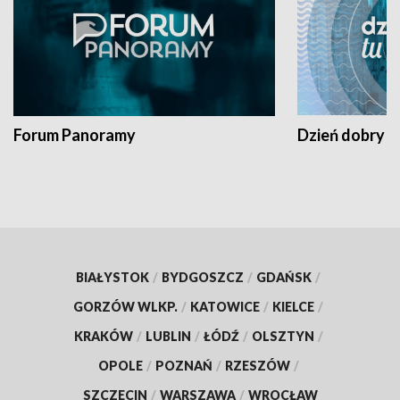
Forum Panoramy
Dzień dobry t
BIAŁYSTOK
/
BYDGOSZCZ
/
GDAŃSK
/
GORZÓW WLKP.
/
KATOWICE
/
KIELCE
/
KRAKÓW
/
LUBLIN
/
ŁÓDŹ
/
OLSZTYN
/
OPOLE
/
POZNAŃ
/
RZESZÓW
/
SZCZECIN
/
WARSZAWA
/
WROCŁAW