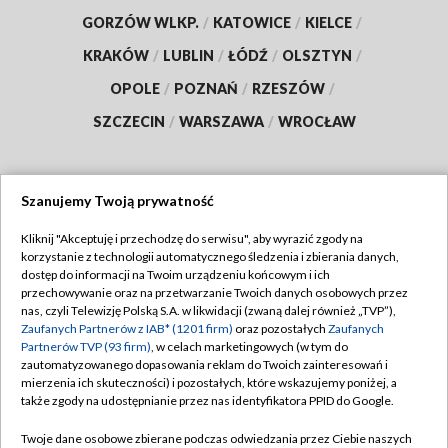
GORZÓW WLKP.
/
KATOWICE
/
KIELCE
/
KRAKÓW
/
LUBLIN
/
ŁÓDŹ
/
OLSZTYN
/
OPOLE
/
POZNAŃ
/
RZESZÓW
/
SZCZECIN
/
WARSZAWA
/
WROCŁAW
Szanujemy Twoją prywatność
Dołącz do nas:
Kliknij "Akceptuję i przechodzę do serwisu", aby wyrazić zgody na
korzystanie z technologii automatycznego śledzenia i zbierania danych,
TVP
dostęp do informacji na Twoim urządzeniu końcowym i ich
Abonament TVP
przechowywanie oraz na przetwarzanie Twoich danych osobowych przez
Regulamin TVP
nas, czyli Telewizję Polską S.A. w likwidacji (zwaną dalej również „TVP”),
Emisja w TVP
Zaufanych Partnerów z IAB* (1201 firm)
oraz pozostałych
Zaufanych
Polityka prywatności
Partnerów TVP (93 firm)
, w celach marketingowych (w tym do
Centrum informacji TVP
Moje zgody
zautomatyzowanego dopasowania reklam do Twoich zainteresowań i
mierzenia ich skuteczności) i pozostałych, które wskazujemy poniżej, a
Naziemna Telewizja Cyfrowa
Pomoc
także zgody na udostępnianie przez nas identyfikatora PPID do Google.
Sklep TVP
Biuro reklamy
Twoje dane osobowe zbierane podczas odwiedzania przez Ciebie naszych