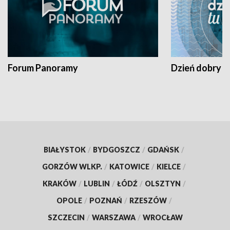
Forum Panoramy
Dzień dobry t
BIAŁYSTOK
/
BYDGOSZCZ
/
GDAŃSK
/
GORZÓW WLKP.
/
KATOWICE
/
KIELCE
/
KRAKÓW
/
LUBLIN
/
ŁÓDŹ
/
OLSZTYN
/
OPOLE
/
POZNAŃ
/
RZESZÓW
/
SZCZECIN
/
WARSZAWA
/
WROCŁAW