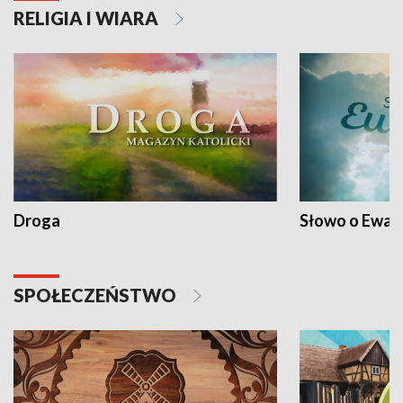
RELIGIA I WIARA
Droga
Słowo o Ewang
SPOŁECZEŃSTWO