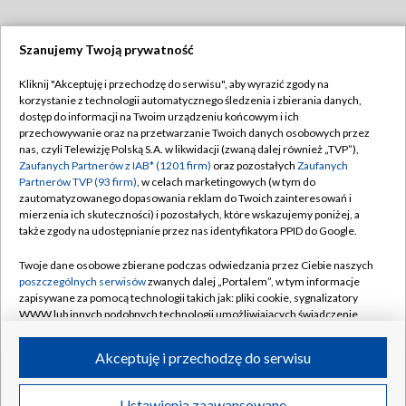
Szanujemy Twoją prywatność
Dołącz do nas:
Kliknij "Akceptuję i przechodzę do serwisu", aby wyrazić zgody na
korzystanie z technologii automatycznego śledzenia i zbierania danych,
TVP
dostęp do informacji na Twoim urządzeniu końcowym i ich
Abonament TVP
przechowywanie oraz na przetwarzanie Twoich danych osobowych przez
Regulamin TVP
nas, czyli Telewizję Polską S.A. w likwidacji (zwaną dalej również „TVP”),
Emisja w TVP
Zaufanych Partnerów z IAB* (1201 firm)
oraz pozostałych
Zaufanych
Polityka prywatności
Partnerów TVP (93 firm)
, w celach marketingowych (w tym do
Centrum informacji TVP
Moje zgody
zautomatyzowanego dopasowania reklam do Twoich zainteresowań i
mierzenia ich skuteczności) i pozostałych, które wskazujemy poniżej, a
Naziemna Telewizja Cyfrowa
Pomoc
także zgody na udostępnianie przez nas identyfikatora PPID do Google.
Sklep TVP
Biuro reklamy
Twoje dane osobowe zbierane podczas odwiedzania przez Ciebie naszych
Rada Programowa
poszczególnych serwisów
zwanych dalej „Portalem”, w tym informacje
Kontakt
zapisywane za pomocą technologii takich jak: pliki cookie, sygnalizatory
System NOS
WWW lub innych podobnych technologii umożliwiających świadczenie
dopasowanych i bezpiecznych usług, personalizację treści oraz reklam,
Informacje o nadawcy
Kanały
udostępnianie funkcji mediów społecznościowych oraz analizowanie
Akceptuję i przechodzę do serwisu
ruchu w Internecie.
Program dla prasy
©2026 Telewizja Polska S.A. w likwidacji
Biuro Reklamy
Twoje dane osobowe zbierane podczas odwiedzania przez Ciebie
Ustawienia zaawansowane