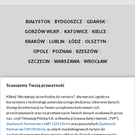
BIAŁYSTOK
/
BYDGOSZCZ
/
GDAŃSK
/
GORZÓW WLKP.
/
KATOWICE
/
KIELCE
/
KRAKÓW
/
LUBLIN
/
ŁÓDŹ
/
OLSZTYN
/
OPOLE
/
POZNAŃ
/
RZESZÓW
/
SZCZECIN
/
WARSZAWA
/
WROCŁAW
Szanujemy Twoją prywatność
Dołącz do nas:
Kliknij "Akceptuję i przechodzę do serwisu", aby wyrazić zgody na
korzystanie z technologii automatycznego śledzenia i zbierania danych,
TVP
dostęp do informacji na Twoim urządzeniu końcowym i ich
Abonament TVP
przechowywanie oraz na przetwarzanie Twoich danych osobowych przez
Regulamin TVP
nas, czyli Telewizję Polską S.A. w likwidacji (zwaną dalej również „TVP”),
Emisja w TVP
Polityka prywatności
Zaufanych Partnerów z IAB* (1201 firm)
oraz pozostałych
Zaufanych
Partnerów TVP (93 firm)
, w celach marketingowych (w tym do
Centrum informacji TVP
Moje zgody
zautomatyzowanego dopasowania reklam do Twoich zainteresowań i