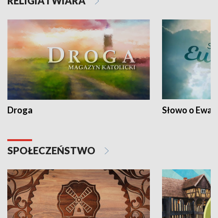
RELIGIA I WIARA
Droga
Słowo o Ewang
SPOŁECZEŃSTWO