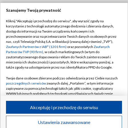
Szanujemy Twoją prywatność
Dołącz do nas:
Kliknij "Akceptuję i przechodzę do serwisu", aby wyrazić zgody na
korzystanie z technologii automatycznego śledzenia i zbierania danych,
TVP
dostęp do informacji na Twoim urządzeniu końcowym i ich
Abonament TVP
przechowywanie oraz na przetwarzanie Twoich danych osobowych przez
Regulamin TVP
nas, czyli Telewizję Polską S.A. w likwidacji (zwaną dalej również „TVP”),
Emisja w TVP
Zaufanych Partnerów z IAB* (1201 firm)
oraz pozostałych
Zaufanych
Polityka prywatności
Partnerów TVP (93 firm)
, w celach marketingowych (w tym do
Centrum informacji TVP
Moje zgody
zautomatyzowanego dopasowania reklam do Twoich zainteresowań i
mierzenia ich skuteczności) i pozostałych, które wskazujemy poniżej, a
Naziemna Telewizja Cyfrowa
Pomoc
także zgody na udostępnianie przez nas identyfikatora PPID do Google.
Sklep TVP
Biuro reklamy
Twoje dane osobowe zbierane podczas odwiedzania przez Ciebie naszych
Rada Programowa
poszczególnych serwisów
zwanych dalej „Portalem”, w tym informacje
Kontakt
zapisywane za pomocą technologii takich jak: pliki cookie, sygnalizatory
System NOS
WWW lub innych podobnych technologii umożliwiających świadczenie
dopasowanych i bezpiecznych usług, personalizację treści oraz reklam,
Informacje o nadawcy
Kanały
udostępnianie funkcji mediów społecznościowych oraz analizowanie
Akceptuję i przechodzę do serwisu
ruchu w Internecie.
Program dla prasy
©2026 Telewizja Polska S.A. w likwidacji
Biuro Reklamy
Twoje dane osobowe zbierane podczas odwiedzania przez Ciebie
Ustawienia zaawansowane
poszczególnych serwisów
na Portalu, takie jak adresy IP, identyfikatory