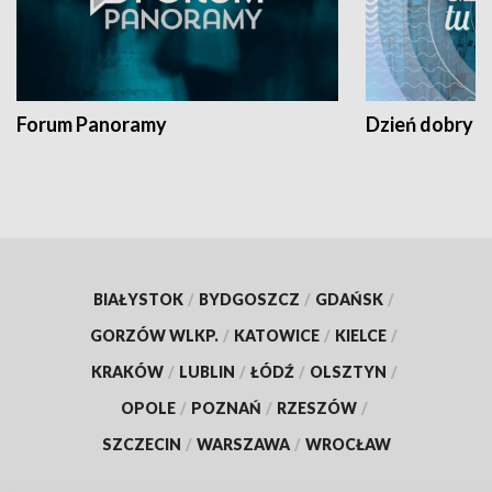
Forum Panoramy
Dzień dobry t
BIAŁYSTOK
/
BYDGOSZCZ
/
GDAŃSK
/
GORZÓW WLKP.
/
KATOWICE
/
KIELCE
/
KRAKÓW
/
LUBLIN
/
ŁÓDŹ
/
OLSZTYN
/
OPOLE
/
POZNAŃ
/
RZESZÓW
/
SZCZECIN
/
WARSZAWA
/
WROCŁAW