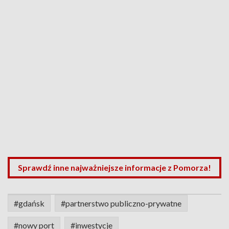
Sprawdź inne najważniejsze informacje z Pomorza!
#gdańsk
#partnerstwo publiczno-prywatne
#nowy port
#inwestycje