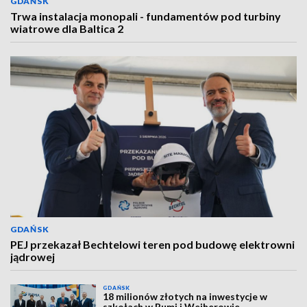
GDAŃSK
Trwa instalacja monopali - fundamentów pod turbiny
wiatrowe dla Baltica 2
GDAŃSK
PEJ przekazał Bechtelowi teren pod budowę elektrowni
jądrowej
GDAŃSK
18 milionów złotych na inwestycje w
szkołach w Rumi i Wejherowie