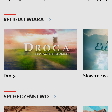
RELIGIA I WIARA
Droga
Słowo o Ewang
SPOŁECZEŃSTWO