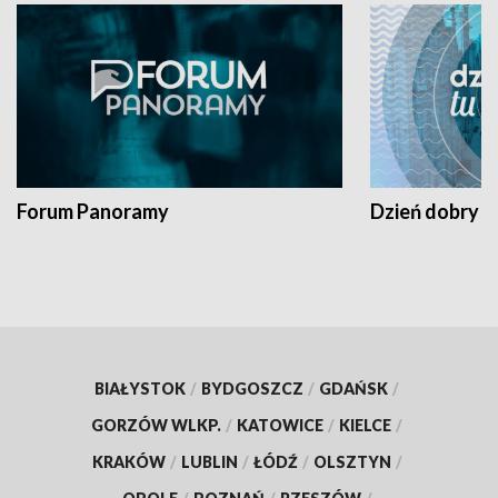
Forum Panoramy
Dzień dobry t
BIAŁYSTOK
/
BYDGOSZCZ
/
GDAŃSK
/
GORZÓW WLKP.
/
KATOWICE
/
KIELCE
/
KRAKÓW
/
LUBLIN
/
ŁÓDŹ
/
OLSZTYN
/