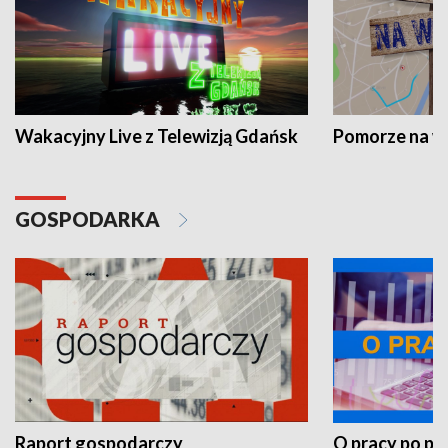
Wakacyjny Live z Telewizją Gdańsk
Pomorze na 
GOSPODARKA
Raport gospodarczy
O pracy po pr