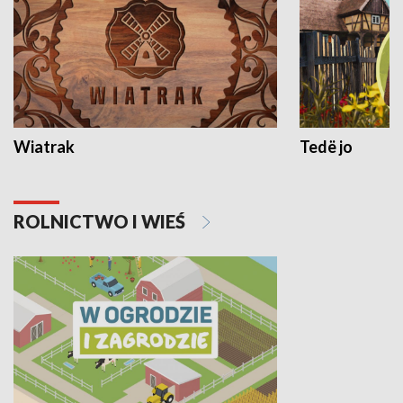
Wiatrak
Tedë jo
ROLNICTWO I WIEŚ