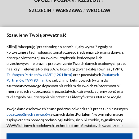
OPOLE
/
POZNAŃ
/
RZESZÓW
/
SZCZECIN
/
WARSZAWA
/
WROCŁAW
Szanujemy Twoją prywatność
Dołącz do nas:
Kliknij "Akceptuję i przechodzę do serwisu", aby wyrazić zgody na
korzystanie z technologii automatycznego śledzenia i zbierania danych,
TVP
dostęp do informacji na Twoim urządzeniu końcowym i ich
Abonament TVP
przechowywanie oraz na przetwarzanie Twoich danych osobowych przez
Regulamin TVP
nas, czyli Telewizję Polską S.A. w likwidacji (zwaną dalej również „TVP”),
Emisja w TVP
Zaufanych Partnerów z IAB* (1201 firm)
oraz pozostałych
Zaufanych
Polityka prywatności
Partnerów TVP (93 firm)
, w celach marketingowych (w tym do
Centrum informacji TVP
Moje zgody
zautomatyzowanego dopasowania reklam do Twoich zainteresowań i
mierzenia ich skuteczności) i pozostałych, które wskazujemy poniżej, a
Naziemna Telewizja Cyfrowa
Pomoc
także zgody na udostępnianie przez nas identyfikatora PPID do Google.
Sklep TVP
Biuro reklamy
Twoje dane osobowe zbierane podczas odwiedzania przez Ciebie naszych
Rada Programowa
poszczególnych serwisów
zwanych dalej „Portalem”, w tym informacje
Kontakt
zapisywane za pomocą technologii takich jak: pliki cookie, sygnalizatory
System NOS
WWW lub innych podobnych technologii umożliwiających świadczenie
dopasowanych i bezpiecznych usług, personalizację treści oraz reklam,
Informacje o nadawcy
Kanały
udostępnianie funkcji mediów społecznościowych oraz analizowanie