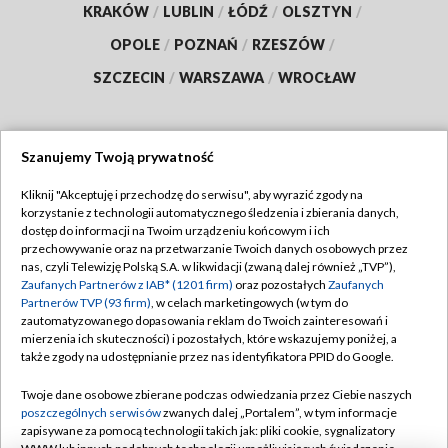
KRAKÓW
/
LUBLIN
/
ŁÓDŹ
/
OLSZTYN
/
OPOLE
/
POZNAŃ
/
RZESZÓW
/
SZCZECIN
/
WARSZAWA
/
WROCŁAW
Szanujemy Twoją prywatność
Dołącz do nas:
Kliknij "Akceptuję i przechodzę do serwisu", aby wyrazić zgody na
korzystanie z technologii automatycznego śledzenia i zbierania danych,
TVP
dostęp do informacji na Twoim urządzeniu końcowym i ich
Abonament TVP
przechowywanie oraz na przetwarzanie Twoich danych osobowych przez
Regulamin TVP
nas, czyli Telewizję Polską S.A. w likwidacji (zwaną dalej również „TVP”),
Emisja w TVP
Zaufanych Partnerów z IAB* (1201 firm)
oraz pozostałych
Zaufanych
Polityka prywatności
Partnerów TVP (93 firm)
, w celach marketingowych (w tym do
Centrum informacji TVP
Moje zgody
zautomatyzowanego dopasowania reklam do Twoich zainteresowań i
mierzenia ich skuteczności) i pozostałych, które wskazujemy poniżej, a
Naziemna Telewizja Cyfrowa
Pomoc
także zgody na udostępnianie przez nas identyfikatora PPID do Google.
Sklep TVP
Biuro reklamy
Twoje dane osobowe zbierane podczas odwiedzania przez Ciebie naszych
Rada Programowa
poszczególnych serwisów
zwanych dalej „Portalem”, w tym informacje
Kontakt
zapisywane za pomocą technologii takich jak: pliki cookie, sygnalizatory
System NOS