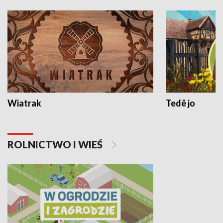
Wiatrak
Tedë jo
ROLNICTWO I WIEŚ