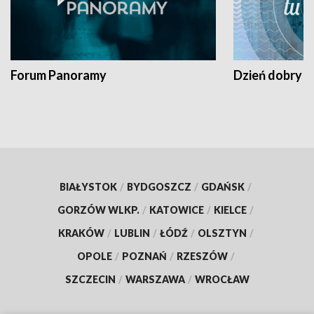
Forum Panoramy
Dzień dobry t
BIAŁYSTOK
/
BYDGOSZCZ
/
GDAŃSK
/
GORZÓW WLKP.
/
KATOWICE
/
KIELCE
/
KRAKÓW
/
LUBLIN
/
ŁÓDŹ
/
OLSZTYN
/
OPOLE
/
POZNAŃ
/
RZESZÓW
/
SZCZECIN
/
WARSZAWA
/
WROCŁAW