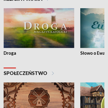
Droga
Słowo o Ewang
SPOŁECZEŃSTWO