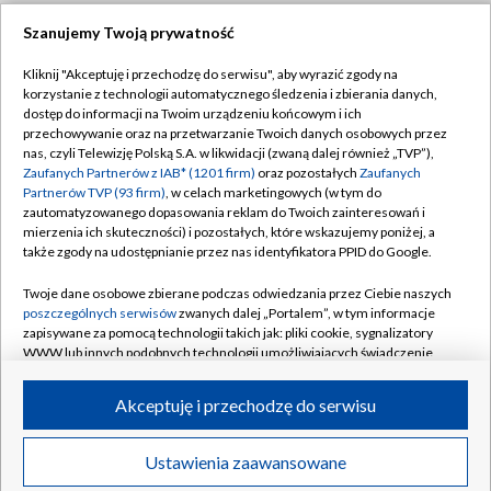
Szanujemy Twoją prywatność
Dołącz do nas:
Kliknij "Akceptuję i przechodzę do serwisu", aby wyrazić zgody na
korzystanie z technologii automatycznego śledzenia i zbierania danych,
TVP
dostęp do informacji na Twoim urządzeniu końcowym i ich
Abonament TVP
przechowywanie oraz na przetwarzanie Twoich danych osobowych przez
Regulamin TVP
nas, czyli Telewizję Polską S.A. w likwidacji (zwaną dalej również „TVP”),
Emisja w TVP
Zaufanych Partnerów z IAB* (1201 firm)
oraz pozostałych
Zaufanych
Polityka prywatności
Partnerów TVP (93 firm)
, w celach marketingowych (w tym do
Centrum informacji TVP
Moje zgody
zautomatyzowanego dopasowania reklam do Twoich zainteresowań i
mierzenia ich skuteczności) i pozostałych, które wskazujemy poniżej, a
Naziemna Telewizja Cyfrowa
Pomoc
także zgody na udostępnianie przez nas identyfikatora PPID do Google.
Sklep TVP
Biuro reklamy
Twoje dane osobowe zbierane podczas odwiedzania przez Ciebie naszych
Rada Programowa
poszczególnych serwisów
zwanych dalej „Portalem”, w tym informacje
Kontakt
zapisywane za pomocą technologii takich jak: pliki cookie, sygnalizatory
System NOS
WWW lub innych podobnych technologii umożliwiających świadczenie
dopasowanych i bezpiecznych usług, personalizację treści oraz reklam,
Informacje o nadawcy
Kanały
udostępnianie funkcji mediów społecznościowych oraz analizowanie
Akceptuję i przechodzę do serwisu
ruchu w Internecie.
Program dla prasy
©2026 Telewizja Polska S.A. w likwidacji
Biuro Reklamy
Twoje dane osobowe zbierane podczas odwiedzania przez Ciebie
Ustawienia zaawansowane
poszczególnych serwisów
na Portalu, takie jak adresy IP, identyfikatory
Ogłoszenie przetargowe