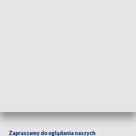
umiejętności jest zbudowanie zaufania. Około 70 proc. osób
głuchych i niedosłyszących w Polsce nie ma pracy. Zaledwie
30 procent osób z niepełnosprawnością pracuje.
Fundacja Aktywizacja organizuje specjalne Targi pracy.
Zapraszamy do oglądania naszych