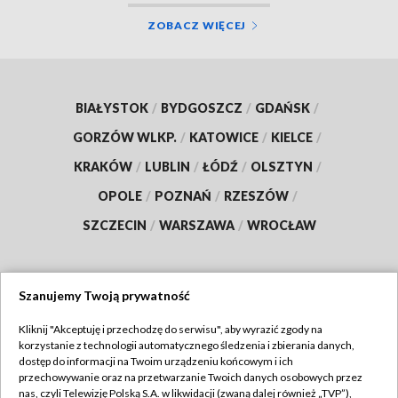
ZOBACZ WIĘCEJ
BIAŁYSTOK
/
BYDGOSZCZ
/
GDAŃSK
/
GORZÓW WLKP.
/
KATOWICE
/
KIELCE
/
KRAKÓW
/
LUBLIN
/
ŁÓDŹ
/
OLSZTYN
/
OPOLE
/
POZNAŃ
/
RZESZÓW
/
SZCZECIN
/
WARSZAWA
/
WROCŁAW
Szanujemy Twoją prywatność
Dołącz do nas:
Kliknij "Akceptuję i przechodzę do serwisu", aby wyrazić zgody na
korzystanie z technologii automatycznego śledzenia i zbierania danych,
TVP
dostęp do informacji na Twoim urządzeniu końcowym i ich
Abonament TVP
przechowywanie oraz na przetwarzanie Twoich danych osobowych przez
Regulamin TVP
nas, czyli Telewizję Polską S.A. w likwidacji (zwaną dalej również „TVP”),