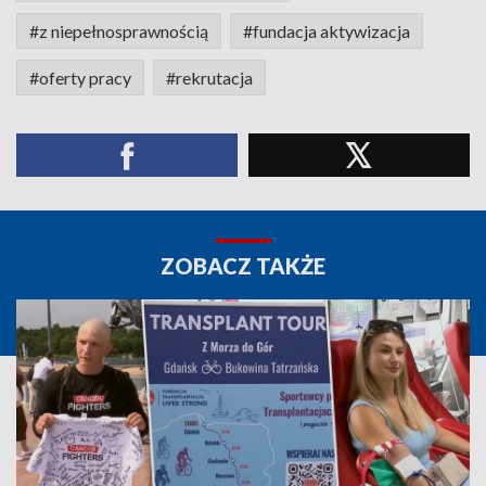
#z niepełnosprawnością
#fundacja aktywizacja
#oferty pracy
#rekrutacja
ZOBACZ TAKŻE