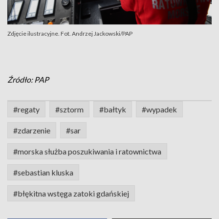
Zdjęcie ilustracyjne. Fot. Andrzej Jackowski/PAP
Źródło: PAP
#regaty
#sztorm
#bałtyk
#wypadek
#zdarzenie
#sar
#morska służba poszukiwania i ratownictwa
#sebastian kluska
#błękitna wstęga zatoki gdańskiej