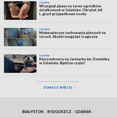
GDAŃSK
Wtargnął pijany na teren ogródków
działkowych w Gdańsku. Obrażał, bił
i...gryzł przypadkowe osoby
GDAŃSK
Niebezpieczne zachowania pieszych na
torach. Skutki mogą być tragiczne
GDAŃSK
Kieszonkowcy na Jarmarku św. Dominika
w Gdańsku. Bądźcie czujni!
ZOBACZ WIĘCEJ
BIAŁYSTOK
/
BYDGOSZCZ
/
GDAŃSK
/