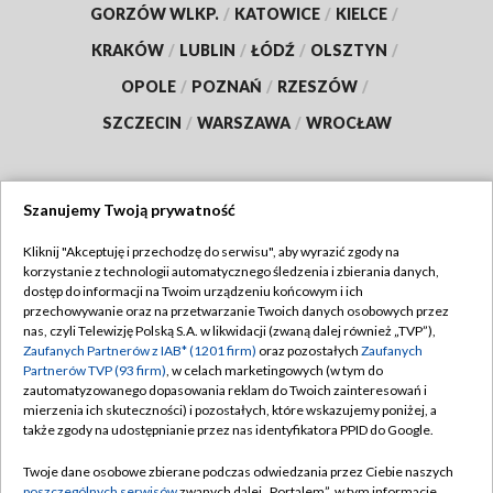
GORZÓW WLKP.
/
KATOWICE
/
KIELCE
/
KRAKÓW
/
LUBLIN
/
ŁÓDŹ
/
OLSZTYN
/
OPOLE
/
POZNAŃ
/
RZESZÓW
/
SZCZECIN
/
WARSZAWA
/
WROCŁAW
Szanujemy Twoją prywatność
Dołącz do nas:
Kliknij "Akceptuję i przechodzę do serwisu", aby wyrazić zgody na
korzystanie z technologii automatycznego śledzenia i zbierania danych,
TVP
dostęp do informacji na Twoim urządzeniu końcowym i ich
Abonament TVP
przechowywanie oraz na przetwarzanie Twoich danych osobowych przez
Regulamin TVP
nas, czyli Telewizję Polską S.A. w likwidacji (zwaną dalej również „TVP”),
Emisja w TVP
Polityka prywatności
Zaufanych Partnerów z IAB* (1201 firm)
oraz pozostałych
Zaufanych
Partnerów TVP (93 firm)
, w celach marketingowych (w tym do
Centrum informacji TVP
Moje zgody
zautomatyzowanego dopasowania reklam do Twoich zainteresowań i
mierzenia ich skuteczności) i pozostałych, które wskazujemy poniżej, a
Naziemna Telewizja Cyfrowa
Pomoc
także zgody na udostępnianie przez nas identyfikatora PPID do Google.
Sklep TVP
Biuro reklamy
Twoje dane osobowe zbierane podczas odwiedzania przez Ciebie naszych
Rada Programowa
poszczególnych serwisów
zwanych dalej „Portalem”, w tym informacje