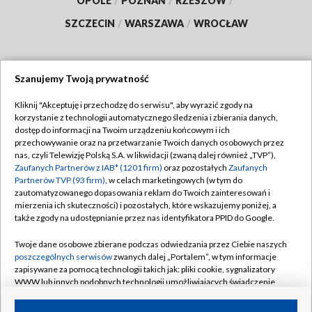
OPOLE
/
POZNAŃ
/
RZESZÓW
/
SZCZECIN
/
WARSZAWA
/
WROCŁAW
Szanujemy Twoją prywatność
Dołącz do nas:
Kliknij "Akceptuję i przechodzę do serwisu", aby wyrazić zgody na
korzystanie z technologii automatycznego śledzenia i zbierania danych,
TVP
dostęp do informacji na Twoim urządzeniu końcowym i ich
Abonament TVP
przechowywanie oraz na przetwarzanie Twoich danych osobowych przez
Regulamin TVP
nas, czyli Telewizję Polską S.A. w likwidacji (zwaną dalej również „TVP”),
Emisja w TVP
Zaufanych Partnerów z IAB* (1201 firm)
oraz pozostałych
Zaufanych
Polityka prywatności
Partnerów TVP (93 firm)
, w celach marketingowych (w tym do
Centrum informacji TVP
Moje zgody
zautomatyzowanego dopasowania reklam do Twoich zainteresowań i
mierzenia ich skuteczności) i pozostałych, które wskazujemy poniżej, a
Naziemna Telewizja Cyfrowa
Pomoc
także zgody na udostępnianie przez nas identyfikatora PPID do Google.
Sklep TVP
Biuro reklamy
Twoje dane osobowe zbierane podczas odwiedzania przez Ciebie naszych
Rada Programowa
poszczególnych serwisów
zwanych dalej „Portalem”, w tym informacje
Kontakt
zapisywane za pomocą technologii takich jak: pliki cookie, sygnalizatory
System NOS
WWW lub innych podobnych technologii umożliwiających świadczenie
dopasowanych i bezpiecznych usług, personalizację treści oraz reklam,
Informacje o nadawcy
Kanały
udostępnianie funkcji mediów społecznościowych oraz analizowanie