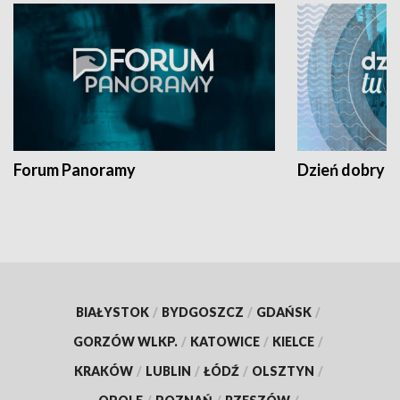
Forum Panoramy
Dzień dobry t
BIAŁYSTOK
/
BYDGOSZCZ
/
GDAŃSK
/
GORZÓW WLKP.
/
KATOWICE
/
KIELCE
/
KRAKÓW
/
LUBLIN
/
ŁÓDŹ
/
OLSZTYN
/