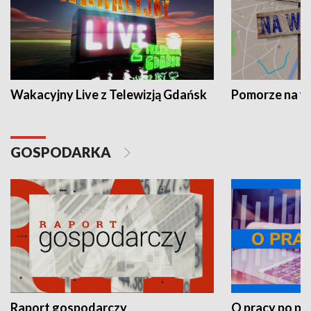
Wakacyjny Live z Telewizją Gdańsk
Pomorze na 
GOSPODARKA
Raport gospodarczy
O pracy po pr