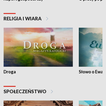
RELIGIA I WIARA
Droga
Słowo o Ewang
SPOŁECZEŃSTWO