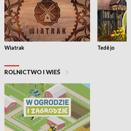
Wiatrak
Tedë jo
ROLNICTWO I WIEŚ