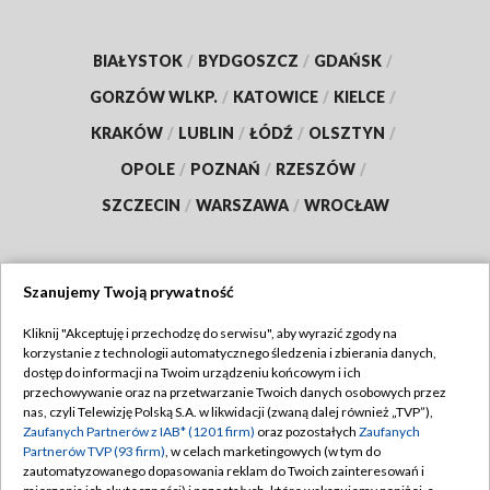
BIAŁYSTOK
/
BYDGOSZCZ
/
GDAŃSK
/
GORZÓW WLKP.
/
KATOWICE
/
KIELCE
/
KRAKÓW
/
LUBLIN
/
ŁÓDŹ
/
OLSZTYN
/
OPOLE
/
POZNAŃ
/
RZESZÓW
/
SZCZECIN
/
WARSZAWA
/
WROCŁAW
Szanujemy Twoją prywatność
Dołącz do nas:
Kliknij "Akceptuję i przechodzę do serwisu", aby wyrazić zgody na
korzystanie z technologii automatycznego śledzenia i zbierania danych,
TVP
dostęp do informacji na Twoim urządzeniu końcowym i ich
Abonament TVP
przechowywanie oraz na przetwarzanie Twoich danych osobowych przez
Regulamin TVP
nas, czyli Telewizję Polską S.A. w likwidacji (zwaną dalej również „TVP”),
Emisja w TVP
Zaufanych Partnerów z IAB* (1201 firm)
oraz pozostałych
Zaufanych
Polityka prywatności
Partnerów TVP (93 firm)
, w celach marketingowych (w tym do
Centrum informacji TVP
Moje zgody
zautomatyzowanego dopasowania reklam do Twoich zainteresowań i