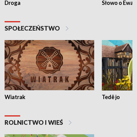
Droga
Słowo o Ewang
SPOŁECZEŃSTWO
Wiatrak
Tedë jo
ROLNICTWO I WIEŚ