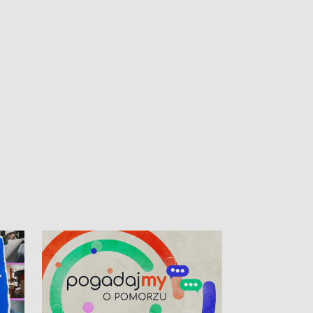
kibiców na trasie przejazdu peletonu
Tour de Pologne przez Kaszuby