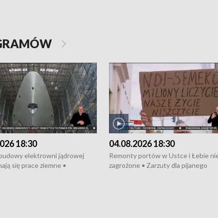
OGRAMÓW
026 18:30
04.08.2026 18:30
 budowy elektrowni jądrowej
Remonty portów w Ustce i Łebie ni
ają się prace ziemne •
zagrożone • Zarzuty dla pijanego
o umowę na budowę obwodnicy
kierowcy ciągnika • Protest
u Gdańskiego • Za kilka dni
poszkodowanych przez dewelopera
e ORP „Wicher” • 18 milionów
Gdyni • Milion zł dla dzieci z UCK od
a inwestycje w szkołach w Rumi
Cancer Fighters • Efekty wpisu Gdy
owie • Nowy sprzęt
Listę UNESCO • Kaszubscy kuczerz