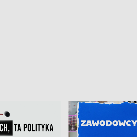
iczny dla Puckiego Szpitala • Na
witali Tour de Pologne
znów rekordowe upały