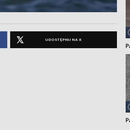
UDOSTĘPNIJ NA X
P
P