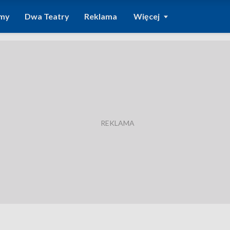
amy
Dwa Teatry
Reklama
Więcej