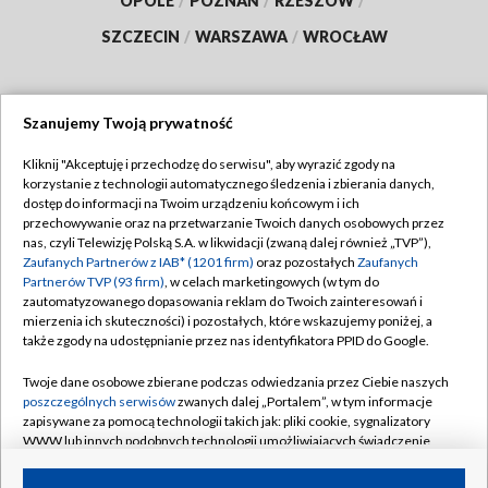
OPOLE
/
POZNAŃ
/
RZESZÓW
/
SZCZECIN
/
WARSZAWA
/
WROCŁAW
Szanujemy Twoją prywatność
Dołącz do nas:
Kliknij "Akceptuję i przechodzę do serwisu", aby wyrazić zgody na
korzystanie z technologii automatycznego śledzenia i zbierania danych,
TVP
dostęp do informacji na Twoim urządzeniu końcowym i ich
Abonament TVP
przechowywanie oraz na przetwarzanie Twoich danych osobowych przez
Regulamin TVP
nas, czyli Telewizję Polską S.A. w likwidacji (zwaną dalej również „TVP”),
Emisja w TVP
Zaufanych Partnerów z IAB* (1201 firm)
oraz pozostałych
Zaufanych
Polityka prywatności
Partnerów TVP (93 firm)
, w celach marketingowych (w tym do
Centrum informacji TVP
Moje zgody
zautomatyzowanego dopasowania reklam do Twoich zainteresowań i
mierzenia ich skuteczności) i pozostałych, które wskazujemy poniżej, a
Naziemna Telewizja Cyfrowa
Pomoc
także zgody na udostępnianie przez nas identyfikatora PPID do Google.
Sklep TVP
Biuro reklamy
Twoje dane osobowe zbierane podczas odwiedzania przez Ciebie naszych
Rada Programowa
poszczególnych serwisów
zwanych dalej „Portalem”, w tym informacje
Kontakt
zapisywane za pomocą technologii takich jak: pliki cookie, sygnalizatory
System NOS
WWW lub innych podobnych technologii umożliwiających świadczenie
dopasowanych i bezpiecznych usług, personalizację treści oraz reklam,
Informacje o nadawcy
Kanały
udostępnianie funkcji mediów społecznościowych oraz analizowanie