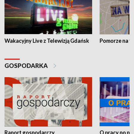
Wakacyjny Live z Telewizją Gdańsk
Pomorze na 
GOSPODARKA
Raport gospodarczy
O pracy po pr