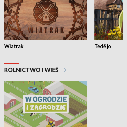
Wiatrak
Tedë jo
ROLNICTWO I WIEŚ