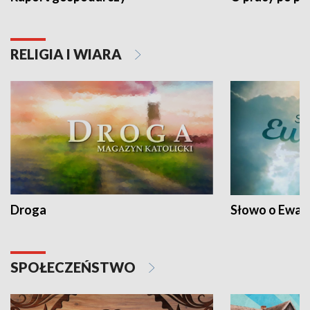
RELIGIA I WIARA
Droga
Słowo o Ewang
SPOŁECZEŃSTWO