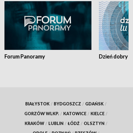
Forum Panoramy
Dzień dobry t
BIAŁYSTOK
/
BYDGOSZCZ
/
GDAŃSK
/
GORZÓW WLKP.
/
KATOWICE
/
KIELCE
/
KRAKÓW
/
LUBLIN
/
ŁÓDŹ
/
OLSZTYN
/