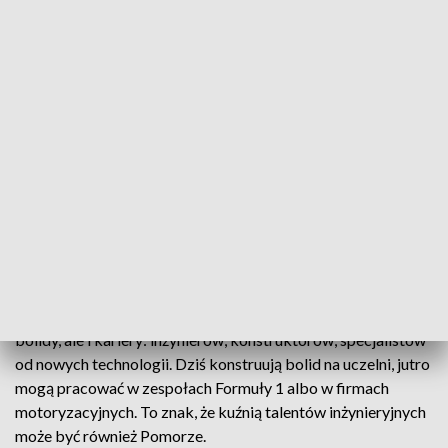
PG Racing Team z Gdańska dopracowuje swój pojazd.
Sprawdź inne najważniejsze informacje z Pomorza!
Jeszcze kilka lat temu podobne starty kończyły się fiaskiem
już przy kontroli technicznej. Dziś studenci z Gdańska nie
tylko przechodzą wszystkie testy, ale też wracają z
pucharami. Z tych projektów rodzą się nie tylko szybkie
bolidy, ale i kariery: inżynierów, konstruktorów, specjalistów
od nowych technologii. Dziś konstruują bolid na uczelni, jutro
mogą pracować w zespołach Formuły 1 albo w firmach
motoryzacyjnych. To znak, że kuźnią talentów inżynieryjnych
może być również Pomorze.