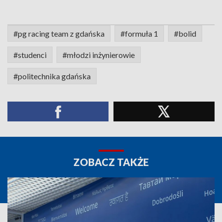
#pg racing team z gdańska
#formuła 1
#bolid
#studenci
#młodzi inżynierowie
#politechnika gdańska
ZOBACZ TAKŻE