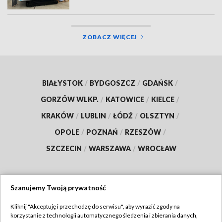
ZOBACZ WIĘCEJ
BIAŁYSTOK
/
BYDGOSZCZ
/
GDAŃSK
/
GORZÓW WLKP.
/
KATOWICE
/
KIELCE
/
KRAKÓW
/
LUBLIN
/
ŁÓDŹ
/
OLSZTYN
/
OPOLE
/
POZNAŃ
/
RZESZÓW
/
SZCZECIN
/
WARSZAWA
/
WROCŁAW
Szanujemy Twoją prywatność
Dołącz do nas:
Kliknij "Akceptuję i przechodzę do serwisu", aby wyrazić zgody na
korzystanie z technologii automatycznego śledzenia i zbierania danych,
TVP