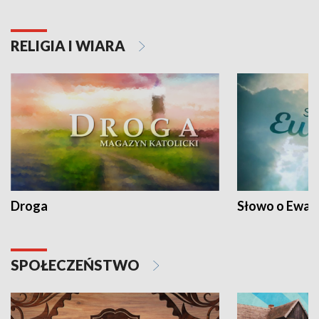
RELIGIA I WIARA
Droga
Słowo o Ewang
SPOŁECZEŃSTWO