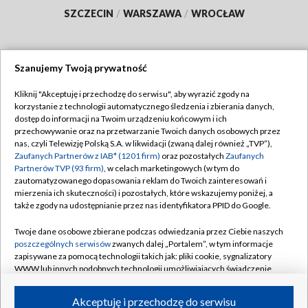
SZCZECIN
/
WARSZAWA
/
WROCŁAW
Szanujemy Twoją prywatność
Dołącz do nas:
Kliknij "Akceptuję i przechodzę do serwisu", aby wyrazić zgody na
korzystanie z technologii automatycznego śledzenia i zbierania danych,
TVP
dostęp do informacji na Twoim urządzeniu końcowym i ich
Abonament TVP
przechowywanie oraz na przetwarzanie Twoich danych osobowych przez
Regulamin TVP
nas, czyli Telewizję Polską S.A. w likwidacji (zwaną dalej również „TVP”),
Emisja w TVP
Zaufanych Partnerów z IAB* (1201 firm)
oraz pozostałych
Zaufanych
Polityka prywatności
Partnerów TVP (93 firm)
, w celach marketingowych (w tym do
Centrum informacji TVP
Moje zgody
zautomatyzowanego dopasowania reklam do Twoich zainteresowań i
mierzenia ich skuteczności) i pozostałych, które wskazujemy poniżej, a
Naziemna Telewizja Cyfrowa
Pomoc
także zgody na udostępnianie przez nas identyfikatora PPID do Google.
Sklep TVP
Biuro reklamy
Twoje dane osobowe zbierane podczas odwiedzania przez Ciebie naszych
Rada Programowa
poszczególnych serwisów
zwanych dalej „Portalem”, w tym informacje
Kontakt
zapisywane za pomocą technologii takich jak: pliki cookie, sygnalizatory
System NOS
WWW lub innych podobnych technologii umożliwiających świadczenie
dopasowanych i bezpiecznych usług, personalizację treści oraz reklam,
Informacje o nadawcy
Kanały
udostępnianie funkcji mediów społecznościowych oraz analizowanie
Akceptuję i przechodzę do serwisu
ruchu w Internecie.
Program dla prasy