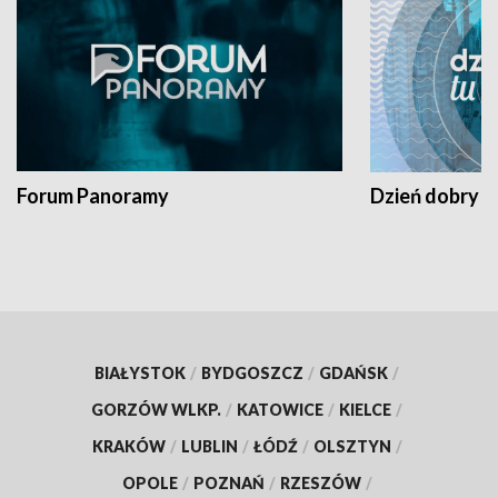
Forum Panoramy
Dzień dobry t
BIAŁYSTOK
/
BYDGOSZCZ
/
GDAŃSK
/
GORZÓW WLKP.
/
KATOWICE
/
KIELCE
/
KRAKÓW
/
LUBLIN
/
ŁÓDŹ
/
OLSZTYN
/
OPOLE
/
POZNAŃ
/
RZESZÓW
/