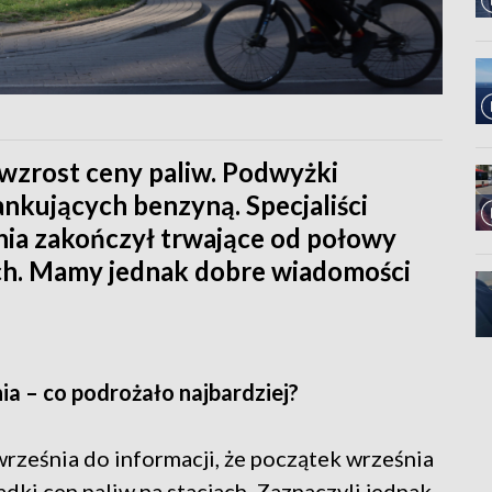
wzrost ceny paliw. Podwyżki
ankujących benzyną. Specjaliści
nia zakończył trwające od połowy
jach. Mamy jednak dobre wiadomości
ia – co podrożało najbardziej?
 września do informacji, że początek września
dki cen paliw na stacjach. Zaznaczyli jednak,