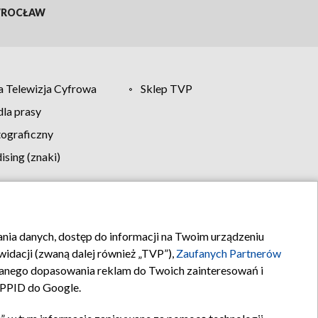
ROCŁAW
 Telewizja Cyfrowa
Sklep TVP
la prasy
tograficzny
sing (znaki)
klamy
Kontakt
rania danych, dostęp do informacji na Twoim urządzeniu
idacji (zwaną dalej również „TVP”),
Zaufanych Partnerów
anego dopasowania reklam do Twoich zainteresowań i
a PPID do Google.