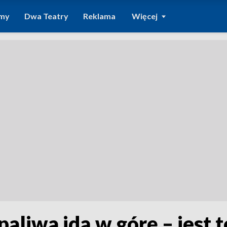
amy
Dwa Teatry
Reklama
Więcej
aliwa idą w górę – jest 