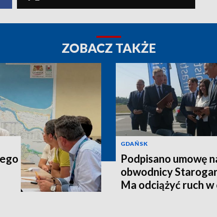
ZOBACZ TAKŻE
GDAŃSK
wego
Podpisano umowę n
obwodnicy Staroga
Ma odciążyć ruch w