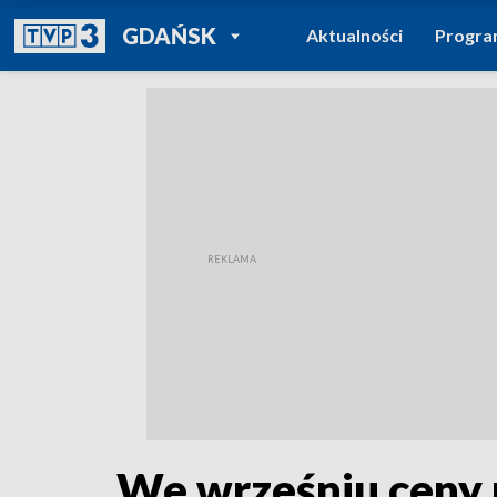
POWRÓT DO
GDAŃSK
Aktualności
Progr
TVP REGIONY
We wrześniu ceny p