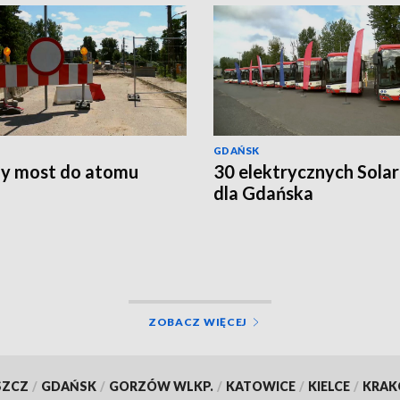
GDAŃSK
y most do atomu
30 elektrycznych Sola
dla Gdańska
ZOBACZ WIĘCEJ
SZCZ
/
GDAŃSK
/
GORZÓW WLKP.
/
KATOWICE
/
KIELCE
/
KRA