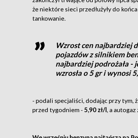
że niektóre sieci przedłużyły do końc
tankowanie.
Wzrost cen najbardziej 
pojazdów z silnikiem be
najbardziej podrożała - 
wzrosła o 5 gr i wynosi 5,
- podali specjaliści, dodając przy tym,
przed tygodniem -
5,90 zł/l
, a autogaz
We wrześniu benzyna najtańsza na P