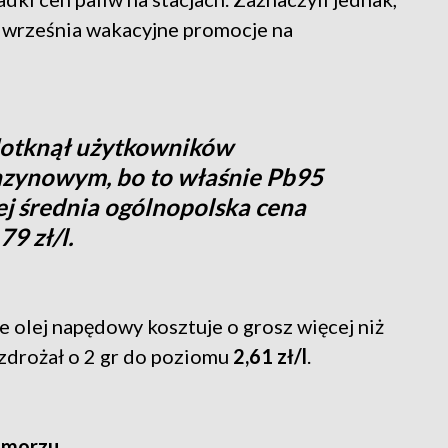
a września wakacyjne promocje na
dotknął użytkowników
nzynowym, bo to właśnie Pb95
jej średnia ogólnopolska cena
79 zł/l.
 że olej napędowy kosztuje o grosz więcej niż
 zdrożał o 2 gr do poziomu
2,61 zł/l
.
omorzu