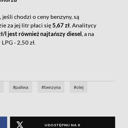
jeśli chodzi o ceny benzyny, są
ie za jej litr płaci się
5,67 zł
. Analitycy
/l jest również najtańszy diesel
, a na
 LPG - 2,50 zł.
#paliwa
#benzyna
#olej
UDOSTĘPNIJ NA X