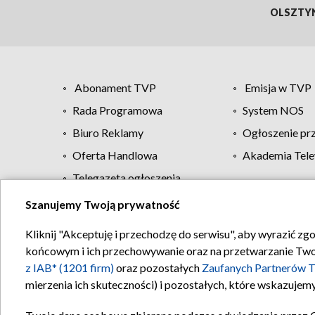
OLSZTY
Abonament TVP
Emisja w TVP
Rada Programowa
System NOS
Biuro Reklamy
Ogłoszenie pr
Oferta Handlowa
Akademia Tele
Telegazeta ogłoszenia
Szanujemy Twoją prywatność
Regulamin TVP
Kliknij "Akceptuję i przechodzę do serwisu", aby wyrazić zg
końcowym i ich przechowywanie oraz na przetwarzanie Twoich
z IAB* (1201 firm)
oraz pozostałych
Zaufanych Partnerów T
mierzenia ich skuteczności) i pozostałych, które wskazujemy