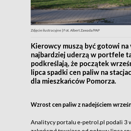
Zdjęcie ilustracyjne | Fot. Albert Zawada/PAP
Kierowcy muszą być gotowi na 
najbardziej uderzą w portfele t
podkreślają, że początek wrześ
lipca spadki cen paliw na stac
dla mieszkańców Pomorza.
Wzrost cen paliw z nadejściem wrześn
Analitycy portalu e-petrol.pl podali 3
zakończył trwające od połowy lipca spa