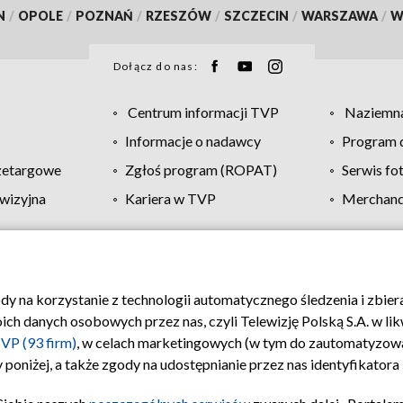
N
/
OPOLE
/
POZNAŃ
/
RZESZÓW
/
SZCZECIN
/
WARSZAWA
/
W
Dołącz do nas:
Centrum informacji TVP
Naziemna
Informacje o nadawcy
Program d
zetargowe
Zgłoś program (ROPAT)
Serwis fo
wizyjna
Kariera w TVP
Merchandi
Polityka prywatności
Moje zgody
Pomoc
Biuro re
ody na korzystanie z technologii automatycznego śledzenia i zbie
 danych osobowych przez nas, czyli Telewizję Polską S.A. w likw
VP (93 firm)
, w celach marketingowych (w tym do zautomatyzow
 poniżej, a także zgody na udostępnianie przez nas identyfikator