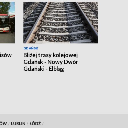
GDAŃSK
risów
Bliżej trasy kolejowej
Gdańsk - Nowy Dwór
Gdański - Elbląg
KÓW
/
LUBLIN
/
ŁÓDŹ
/