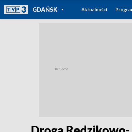
POWRÓT DO
GDAŃSK
Aktualności
Progr
TVP REGIONY
Droga Redzikowo-J