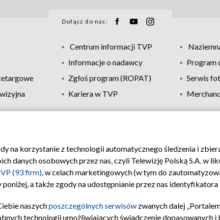
Dołącz do nas:
Centrum informacji TVP
Naziemna
Informacje o nadawcy
Program d
zetargowe
Zgłoś program (ROPAT)
Serwis fo
wizyjna
Kariera w TVP
Merchandi
Polityka prywatności
Moje zgody
Pomoc
Biuro re
ody na korzystanie z technologii automatycznego śledzenia i zbie
 danych osobowych przez nas, czyli Telewizję Polską S.A. w likw
VP (93 firm)
, w celach marketingowych (w tym do zautomatyzow
 poniżej, a także zgody na udostępnianie przez nas identyfikator
Ciebie naszych
poszczególnych serwisów
zwanych dalej „Portalem
obnych technologii umożliwiających świadczenie dopasowanych i be