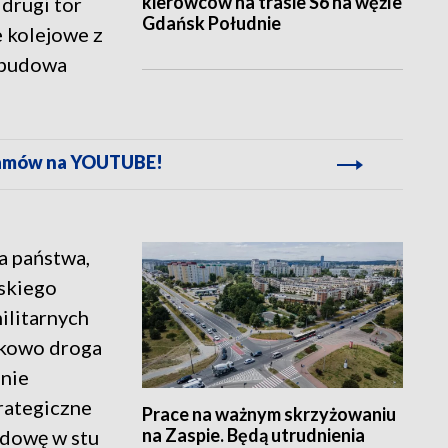
kierowców na trasie S6 na węźle
drugi tor
Gdańsk Południe
e kolejowe z
j budowa
gramów na YOUTUBE!
a państwa,
skiego
ilitarnych
ikowo droga
enie
rategiczne
Prace na ważnym skrzyżowaniu
na Zaspie. Będą utrudnienia
udowę w stu