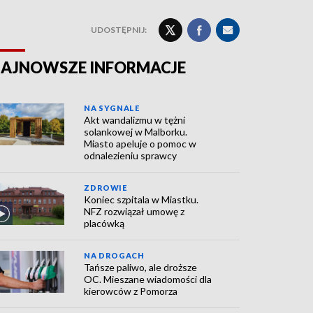
UDOSTĘPNIJ:
AJNOWSZE INFORMACJE
NA SYGNALE
Akt wandalizmu w tężni
solankowej w Malborku.
Miasto apeluje o pomoc w
odnalezieniu sprawcy
ZDROWIE
Koniec szpitala w Miastku.
NFZ rozwiązał umowę z
placówką
NA DROGACH
Tańsze paliwo, ale droższe
OC. Mieszane wiadomości dla
kierowców z Pomorza