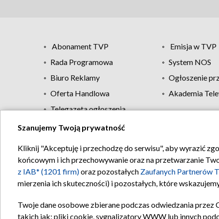
Abonament TVP
Emisja w TVP
Rada Programowa
System NOS
Biuro Reklamy
Ogłoszenie pr
Oferta Handlowa
Akademia Tele
Telegazeta ogłoszenia
Szanujemy Twoją prywatność
Regulamin TVP
Kliknij "Akceptuję i przechodzę do serwisu", aby wyrazić zg
końcowym i ich przechowywanie oraz na przetwarzanie Twoich
z IAB* (1201 firm)
oraz pozostałych
Zaufanych Partnerów T
mierzenia ich skuteczności) i pozostałych, które wskazujemy
Twoje dane osobowe zbierane podczas odwiedzania przez 
takich jak: pliki cookie, sygnalizatory WWW lub innych pod