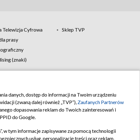
 Telewizja Cyfrowa
Sklep TVP
la prasy
tograficzny
sing (znaki)
klamy
Kontakt
rania danych, dostęp do informacji na Twoim urządzeniu
idacji (zwaną dalej również „TVP”),
Zaufanych Partnerów
anego dopasowania reklam do Twoich zainteresowań i
a PPID do Google.
”, w tym informacje zapisywane za pomocą technologii
zpiecznych usług, personalizację treści oraz reklam,