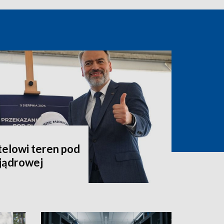
telowi teren pod
jądrowej