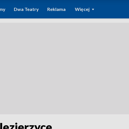
amy
Dwa Teatry
Reklama
Więcej
ezierzyce