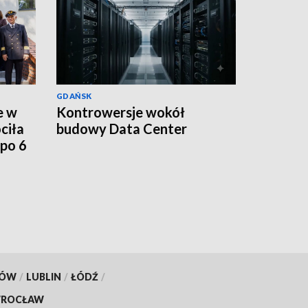
GDAŃSK
e w
Kontrowersje wokół
ciła
budowy Data Center
po 6
KÓW
/
LUBLIN
/
ŁÓDŹ
/
ROCŁAW