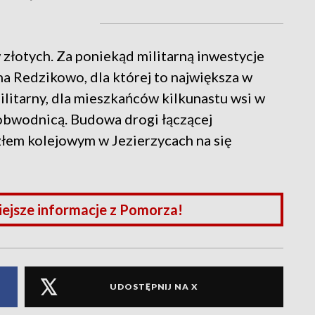
 złotych. Za poniekąd militarną inwestycje
 Redzikowo, dla której to największa w
militarny, dla mieszkańców kilkunastu wsi w
obwodnicą. Budowa drogi łączącej
łem kolejowym w Jezierzycach na się
iejsze informacje z Pomorza!
UDOSTĘPNIJ NA X