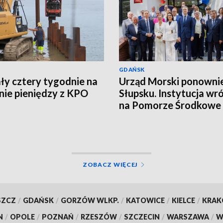
GDAŃSK
ły cztery tygodnie na
Urząd Morski ponowni
ie pieniędzy z KPO
Słupsku. Instytucja wró
na Pomorze Środkowe 
latach
ZOBACZ WIĘCEJ
SZCZ
/
GDAŃSK
/
GORZÓW WLKP.
/
KATOWICE
/
KIELCE
/
KRA
N
/
OPOLE
/
POZNAŃ
/
RZESZÓW
/
SZCZECIN
/
WARSZAWA
/
W