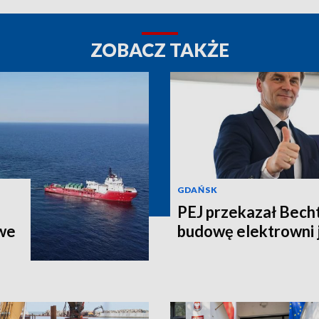
ZOBACZ TAKŻE
GDAŃSK
PEJ przekazał Bech
we
budowę elektrowni 