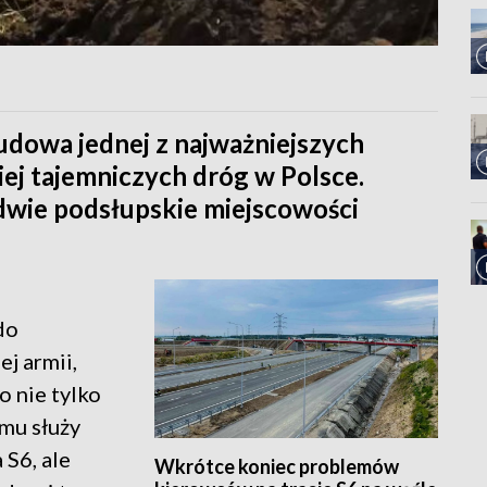
udowa jednej z najważniejszych
ziej tajemniczych dróg w Polsce.
dwie podsłupskie miejscowości
do
j armii,
o nie tylko
mu służy
 S6, ale
Wkrótce koniec problemów