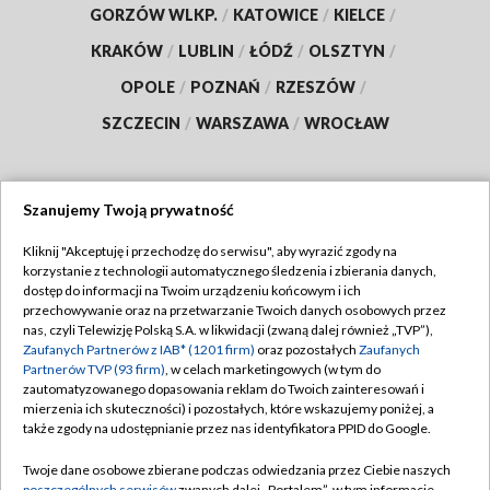
GORZÓW WLKP.
/
KATOWICE
/
KIELCE
/
KRAKÓW
/
LUBLIN
/
ŁÓDŹ
/
OLSZTYN
/
OPOLE
/
POZNAŃ
/
RZESZÓW
/
SZCZECIN
/
WARSZAWA
/
WROCŁAW
Szanujemy Twoją prywatność
Dołącz do nas:
Kliknij "Akceptuję i przechodzę do serwisu", aby wyrazić zgody na
korzystanie z technologii automatycznego śledzenia i zbierania danych,
TVP
dostęp do informacji na Twoim urządzeniu końcowym i ich
Abonament TVP
przechowywanie oraz na przetwarzanie Twoich danych osobowych przez
Regulamin TVP
nas, czyli Telewizję Polską S.A. w likwidacji (zwaną dalej również „TVP”),
Emisja w TVP
Polityka prywatności
Zaufanych Partnerów z IAB* (1201 firm)
oraz pozostałych
Zaufanych
Partnerów TVP (93 firm)
, w celach marketingowych (w tym do
Centrum informacji TVP
Moje zgody
zautomatyzowanego dopasowania reklam do Twoich zainteresowań i
mierzenia ich skuteczności) i pozostałych, które wskazujemy poniżej, a
Naziemna Telewizja Cyfrowa
Pomoc
także zgody na udostępnianie przez nas identyfikatora PPID do Google.
Sklep TVP
Biuro reklamy
Twoje dane osobowe zbierane podczas odwiedzania przez Ciebie naszych
Rada Programowa
poszczególnych serwisów
zwanych dalej „Portalem”, w tym informacje