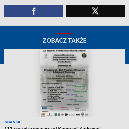
ZOBACZ TAKŻE
GDAŃSK
112. rocznica wymarszu I Kompanii Kadrowej