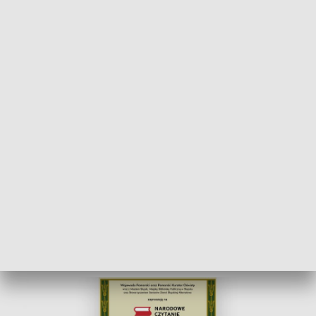
POWRÓT DO
GDAŃSK
TVP REGIONY
Narodowe Czytanie poezji Jana
Kochanowskiego
2025-09-02