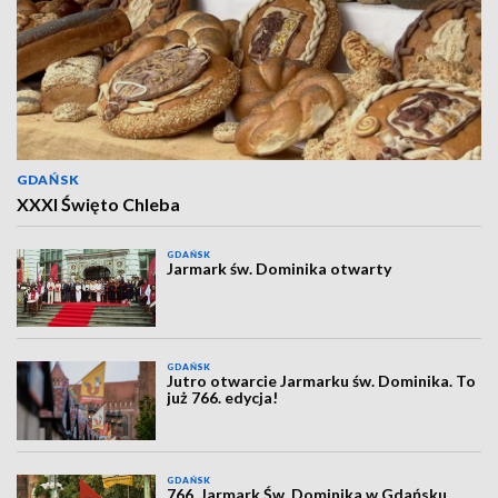
GDAŃSK
XXXI Święto Chleba
GDAŃSK
Jarmark św. Dominika otwarty
GDAŃSK
Jutro otwarcie Jarmarku św. Dominika. To
już 766. edycja!
GDAŃSK
766. Jarmark Św. Dominika w Gdańsku