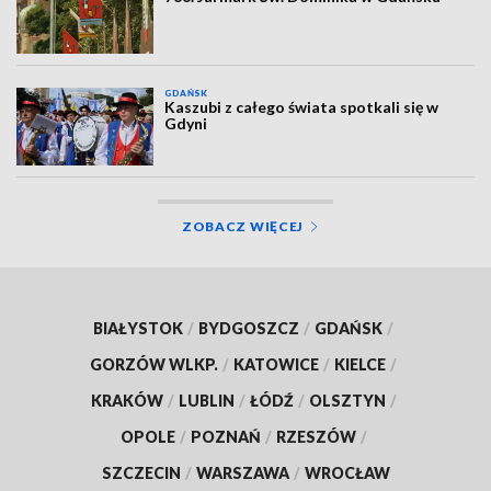
GDAŃSK
Kaszubi z całego świata spotkali się w
Gdyni
ZOBACZ WIĘCEJ
BIAŁYSTOK
/
BYDGOSZCZ
/
GDAŃSK
/
GORZÓW WLKP.
/
KATOWICE
/
KIELCE
/
KRAKÓW
/
LUBLIN
/
ŁÓDŹ
/
OLSZTYN
/
OPOLE
/
POZNAŃ
/
RZESZÓW
/
SZCZECIN
/
WARSZAWA
/
WROCŁAW