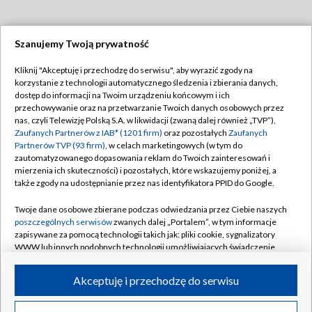
Szanujemy Twoją prywatność
Dołącz do nas:
Kliknij "Akceptuję i przechodzę do serwisu", aby wyrazić zgody na
korzystanie z technologii automatycznego śledzenia i zbierania danych,
TVP
dostęp do informacji na Twoim urządzeniu końcowym i ich
Abonament TVP
przechowywanie oraz na przetwarzanie Twoich danych osobowych przez
Regulamin TVP
nas, czyli Telewizję Polską S.A. w likwidacji (zwaną dalej również „TVP”),
Emisja w TVP
Polityka prywatności
Zaufanych Partnerów z IAB* (1201 firm)
oraz pozostałych
Zaufanych
Partnerów TVP (93 firm)
, w celach marketingowych (w tym do
Centrum informacji TVP
Moje zgody
zautomatyzowanego dopasowania reklam do Twoich zainteresowań i
mierzenia ich skuteczności) i pozostałych, które wskazujemy poniżej, a
Naziemna Telewizja Cyfrowa
Pomoc
także zgody na udostępnianie przez nas identyfikatora PPID do Google.
Sklep TVP
Biuro reklamy
Twoje dane osobowe zbierane podczas odwiedzania przez Ciebie naszych
Rada Programowa
Kontakt
poszczególnych serwisów
zwanych dalej „Portalem”, w tym informacje
zapisywane za pomocą technologii takich jak: pliki cookie, sygnalizatory
System NOS
WWW lub innych podobnych technologii umożliwiających świadczenie
dopasowanych i bezpiecznych usług, personalizację treści oraz reklam,
Informacje o nadawcy
Kanały
udostępnianie funkcji mediów społecznościowych oraz analizowanie
Akceptuję i przechodzę do serwisu
ruchu w Internecie.
Program dla prasy
©2026 Telewizja Polska S.A. w likwidacji
Biuro Reklamy
Twoje dane osobowe zbierane podczas odwiedzania przez Ciebie