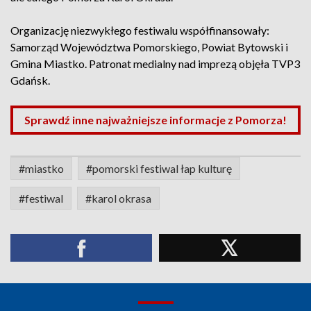
Organizację niezwykłego festiwalu współfinansowały:
Samorząd Województwa Pomorskiego, Powiat Bytowski i
Gmina Miastko. Patronat medialny nad imprezą objęła TVP3
Gdańsk.
Sprawdź inne najważniejsze informacje z Pomorza!
#miastko
#pomorski festiwal łap kulturę
#festiwal
#karol okrasa