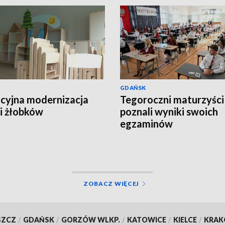
GDAŃSK
yjna modernizacja
Tegoroczni maturzyści
 i żłobków
poznali wyniki swoich
egzaminów
ZOBACZ WIĘCEJ
SZCZ
/
GDAŃSK
/
GORZÓW WLKP.
/
KATOWICE
/
KIELCE
/
KRA