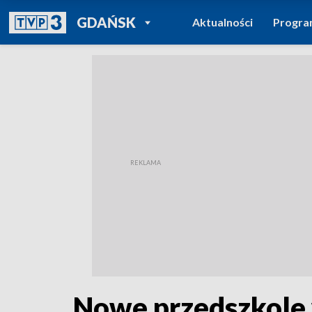
POWRÓT DO
GDAŃSK
Aktualności
Progr
TVP REGIONY
Nowe przedszkole 