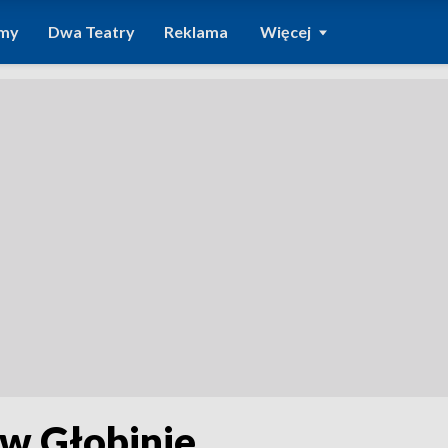
amy
Dwa Teatry
Reklama
Więcej
w Głobinie