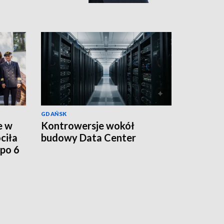
GDAŃSK
e w
Kontrowersje wokół
ciła
budowy Data Center
po 6