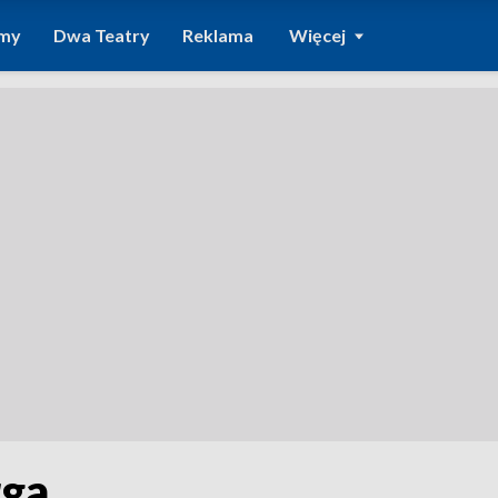
amy
Dwa Teatry
Reklama
Więcej
rga