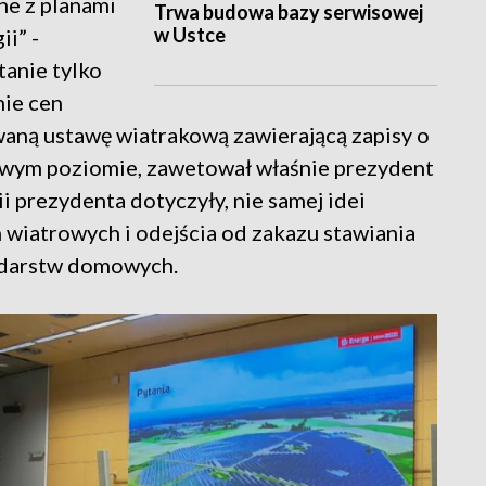
ne z planami
Trwa budowa bazy serwisowej
w Ustce
i” -
tanie tylko
nie cen
waną ustawę wiatrakową zawierającą zapisy o
owym poziomie, zawetował właśnie prezydent
i prezydenta dotyczyły, nie samej idei
m wiatrowych i odejścia od zakazu stawiania
odarstw domowych.