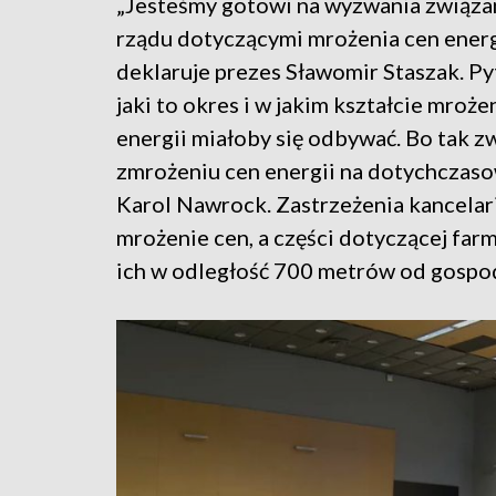
„Jesteśmy gotowi na wyzwania związa
rządu dotyczącymi mrożenia cen energi
deklaruje prezes Sławomir Staszak. Py
jaki to okres i w jakim kształcie mroże
energii miałoby się odbywać. Bo tak z
zmrożeniu cen energii na dotychczas
Karol Nawrock. Zastrzeżenia kancelari
mrożenie cen, a części dotyczącej far
ich w odległość 700 metrów od gosp