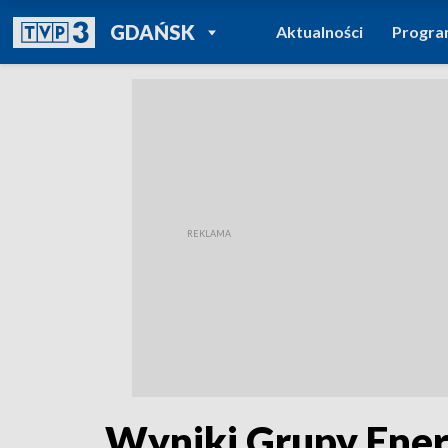
POWRÓT DO
GDAŃSK
Aktualności
Progr
TVP REGIONY
Wyniki Grupy Ene