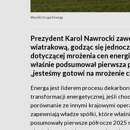
Wyniki Grupy Energa
Prezydent Karol Nawrocki zaw
wiatrakową, godząc się jednocze
dotyczącej mrożenia cen energi
właśnie podsumował pierwsza p
„jesteśmy gotowi na mrożenie c
Energa jest liderem procesu dekarboni
transformacji energetycznej, jeśli cho
porównanie ze innymi krajowymi oper
zapewniają władze spółki, które właśn
posumowały pierwsze półrocze 2025 