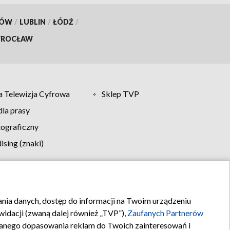
KÓW
/
LUBLIN
/
ŁÓDŹ
/
ROCŁAW
 Telewizja Cyfrowa
Sklep TVP
la prasy
tograficzny
sing (znaki)
klamy
Kontakt
rania danych, dostęp do informacji na Twoim urządzeniu
idacji (zwaną dalej również „TVP”),
Zaufanych Partnerów
anego dopasowania reklam do Twoich zainteresowań i