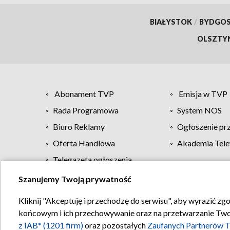
BIAŁYSTOK
/
BYDGO
OLSZTY
Abonament TVP
Emisja w TVP
Rada Programowa
System NOS
Biuro Reklamy
Ogłoszenie pr
Oferta Handlowa
Akademia Tele
Telegazeta ogłoszenia
Szanujemy Twoją prywatność
Regulamin TVP
Kliknij "Akceptuję i przechodzę do serwisu", aby wyrazić zg
końcowym i ich przechowywanie oraz na przetwarzanie Twoich
z IAB* (1201 firm)
oraz pozostałych
Zaufanych Partnerów T