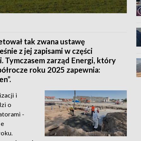
etował tak zwana ustawę
śnie z jej zapisami w części
i. Tymczasem zarząd Energi, który
ółrocze roku 2025 zapewnia:
en”.
zacji i
dzi o
atorami -
ie
roku.