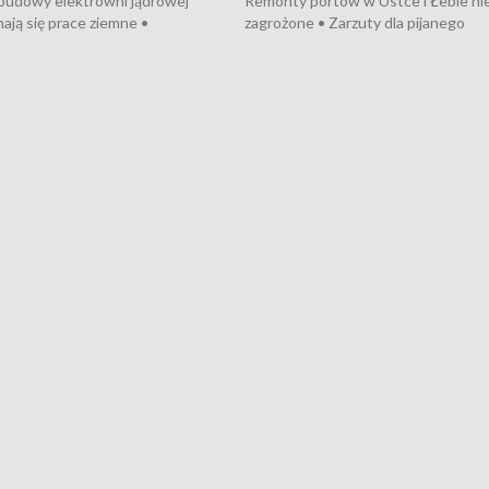
 budowy elektrowni jądrowej
Remonty portów w Ustce i Łebie ni
ają się prace ziemne •
zagrożone • Zarzuty dla pijanego
o umowę na budowę obwodnicy
kierowcy ciągnika • Protest
u Gdańskiego • Za kilka dni
poszkodowanych przez dewelopera
e ORP „Wicher” • 18 milionów
Gdyni • Milion zł dla dzieci z UCK od
a inwestycje w szkołach w Rumi
Cancer Fighters • Efekty wpisu Gdy
owie • Nowy sprzęt
Listę UNESCO • Kaszubscy kuczerz
iczny dla Puckiego Szpitala • Na
witali Tour de Pologne
znów rekordowe upały