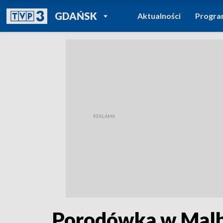
POWRÓT DO
GDAŃSK
Aktualności
Progr
TVP REGIONY
Porodówka w Malbo