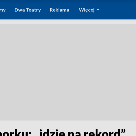
amy
Dwa Teatry
Reklama
Więcej
rku: „idzie na rekord”