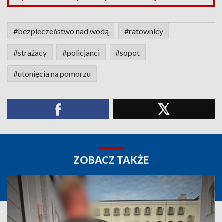
#bezpieczeństwo nad wodą
#ratownicy
#strażacy
#policjanci
#sopot
#utonięcia na pomorzu
ZOBACZ TAKŻE