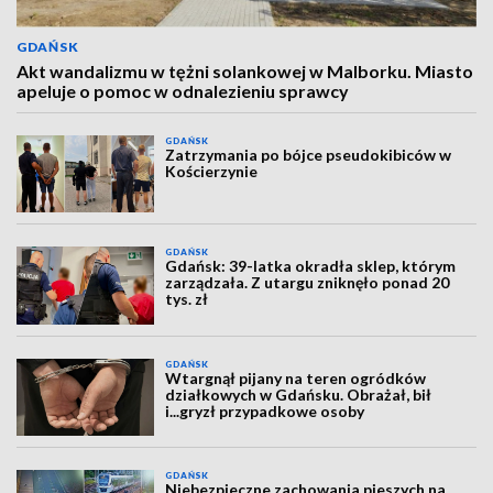
GDAŃSK
Akt wandalizmu w tężni solankowej w Malborku. Miasto
apeluje o pomoc w odnalezieniu sprawcy
GDAŃSK
Zatrzymania po bójce pseudokibiców w
Kościerzynie
GDAŃSK
Gdańsk: 39-latka okradła sklep, którym
zarządzała. Z utargu zniknęło ponad 20
tys. zł
GDAŃSK
Wtargnął pijany na teren ogródków
działkowych w Gdańsku. Obrażał, bił
i...gryzł przypadkowe osoby
GDAŃSK
Niebezpieczne zachowania pieszych na