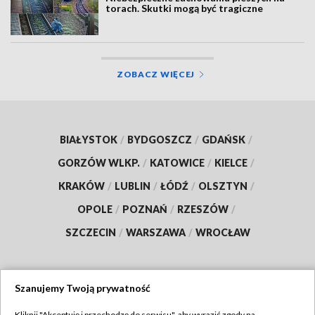
torach. Skutki mogą być tragiczne
ZOBACZ WIĘCEJ
BIAŁYSTOK
/
BYDGOSZCZ
/
GDAŃSK
/
GORZÓW WLKP.
/
KATOWICE
/
KIELCE
/
KRAKÓW
/
LUBLIN
/
ŁÓDŹ
/
OLSZTYN
/
OPOLE
/
POZNAŃ
/
RZESZÓW
/
SZCZECIN
/
WARSZAWA
/
WROCŁAW
Szanujemy Twoją prywatność
Dołącz do nas:
Kliknij "Akceptuję i przechodzę do serwisu", aby wyrazić zgody na