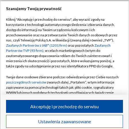
Szanujemy Twoją prywatność
Dołącz do nas:
Kliknij "Akceptuję i przechodzę do serwisu", aby wyrazić zgody na
korzystanie z technologii automatycznego śledzenia i zbierania danych,
TVP
dostęp do informacji na Twoim urządzeniu końcowym i ich
Abonament TVP
przechowywanie oraz na przetwarzanie Twoich danych osobowych przez
Regulamin TVP
nas, czyli Telewizję Polską S.A. w likwidacji (zwaną dalej również „TVP”),
Emisja w TVP
Zaufanych Partnerów z IAB* (1201 firm)
oraz pozostałych
Zaufanych
Polityka prywatności
Partnerów TVP (93 firm)
, w celach marketingowych (w tym do
Centrum informacji TVP
Moje zgody
zautomatyzowanego dopasowania reklam do Twoich zainteresowań i
mierzenia ich skuteczności) i pozostałych, które wskazujemy poniżej, a
Naziemna Telewizja Cyfrowa
Pomoc
także zgody na udostępnianie przez nas identyfikatora PPID do Google.
Sklep TVP
Biuro reklamy
Twoje dane osobowe zbierane podczas odwiedzania przez Ciebie naszych
Rada Programowa
poszczególnych serwisów
zwanych dalej „Portalem”, w tym informacje
Kontakt
zapisywane za pomocą technologii takich jak: pliki cookie, sygnalizatory
System NOS
WWW lub innych podobnych technologii umożliwiających świadczenie
dopasowanych i bezpiecznych usług, personalizację treści oraz reklam,
Informacje o nadawcy
Kanały
udostępnianie funkcji mediów społecznościowych oraz analizowanie
Akceptuję i przechodzę do serwisu
ruchu w Internecie.
Program dla prasy
©2026 Telewizja Polska S.A. w likwidacji
Biuro Reklamy
Twoje dane osobowe zbierane podczas odwiedzania przez Ciebie
Ustawienia zaawansowane
poszczególnych serwisów
na Portalu, takie jak adresy IP, identyfikatory
Ogłoszenie przetargowe