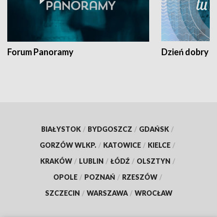
Forum Panoramy
Dzień dobry t
BIAŁYSTOK
/
BYDGOSZCZ
/
GDAŃSK
/
GORZÓW WLKP.
/
KATOWICE
/
KIELCE
/
KRAKÓW
/
LUBLIN
/
ŁÓDŹ
/
OLSZTYN
/
OPOLE
/
POZNAŃ
/
RZESZÓW
/
SZCZECIN
/
WARSZAWA
/
WROCŁAW