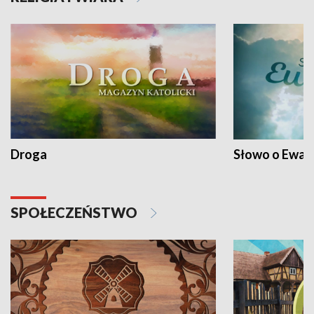
Droga
Słowo o Ewang
SPOŁECZEŃSTWO