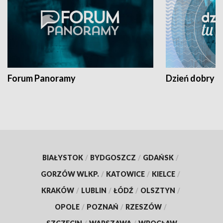
Forum Panoramy
Dzień dobry t
BIAŁYSTOK
/
BYDGOSZCZ
/
GDAŃSK
/
GORZÓW WLKP.
/
KATOWICE
/
KIELCE
/
KRAKÓW
/
LUBLIN
/
ŁÓDŹ
/
OLSZTYN
/
OPOLE
/
POZNAŃ
/
RZESZÓW
/