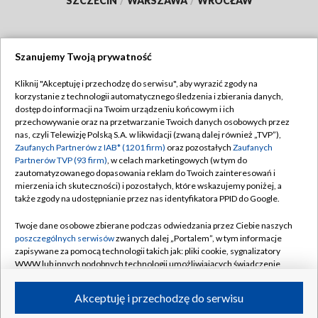
SZCZECIN
/
WARSZAWA
/
WROCŁAW
Szanujemy Twoją prywatność
Dołącz do nas:
Kliknij "Akceptuję i przechodzę do serwisu", aby wyrazić zgody na
korzystanie z technologii automatycznego śledzenia i zbierania danych,
TVP
dostęp do informacji na Twoim urządzeniu końcowym i ich
Abonament TVP
przechowywanie oraz na przetwarzanie Twoich danych osobowych przez
Regulamin TVP
nas, czyli Telewizję Polską S.A. w likwidacji (zwaną dalej również „TVP”),
Emisja w TVP
Zaufanych Partnerów z IAB* (1201 firm)
oraz pozostałych
Zaufanych
Polityka prywatności
Partnerów TVP (93 firm)
, w celach marketingowych (w tym do
Centrum informacji TVP
Moje zgody
zautomatyzowanego dopasowania reklam do Twoich zainteresowań i
mierzenia ich skuteczności) i pozostałych, które wskazujemy poniżej, a
Naziemna Telewizja Cyfrowa
Pomoc
także zgody na udostępnianie przez nas identyfikatora PPID do Google.
Sklep TVP
Biuro reklamy
Twoje dane osobowe zbierane podczas odwiedzania przez Ciebie naszych
Rada Programowa
poszczególnych serwisów
zwanych dalej „Portalem”, w tym informacje
Kontakt
zapisywane za pomocą technologii takich jak: pliki cookie, sygnalizatory
System NOS
WWW lub innych podobnych technologii umożliwiających świadczenie
dopasowanych i bezpiecznych usług, personalizację treści oraz reklam,
Informacje o nadawcy
Kanały
udostępnianie funkcji mediów społecznościowych oraz analizowanie
Akceptuję i przechodzę do serwisu
ruchu w Internecie.
Program dla prasy