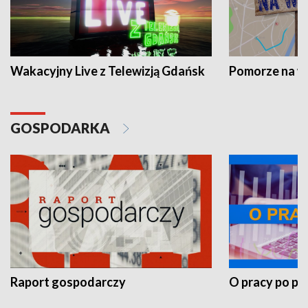
Wakacyjny Live z Telewizją Gdańsk
Pomorze na 
GOSPODARKA
Raport gospodarczy
O pracy po pr