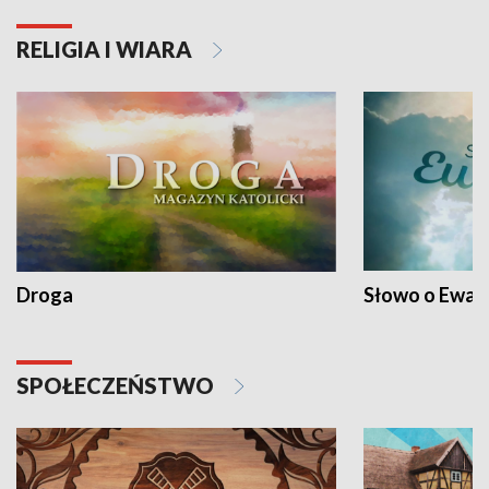
RELIGIA I WIARA
Droga
Słowo o Ewang
SPOŁECZEŃSTWO