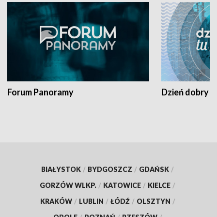
Forum Panoramy
Dzień dobry t
BIAŁYSTOK
/
BYDGOSZCZ
/
GDAŃSK
/
GORZÓW WLKP.
/
KATOWICE
/
KIELCE
/
KRAKÓW
/
LUBLIN
/
ŁÓDŹ
/
OLSZTYN
/