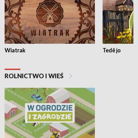
Wiatrak
Tedë jo
ROLNICTWO I WIEŚ