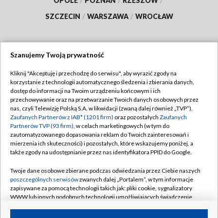
OPOLE
/
POZNAŃ
/
RZESZÓW
/
SZCZECIN
/
WARSZAWA
/
WROCŁAW
Szanujemy Twoją prywatność
Dołącz do nas:
Kliknij "Akceptuję i przechodzę do serwisu", aby wyrazić zgody na
korzystanie z technologii automatycznego śledzenia i zbierania danych,
TVP
dostęp do informacji na Twoim urządzeniu końcowym i ich
Abonament TVP
przechowywanie oraz na przetwarzanie Twoich danych osobowych przez
Regulamin TVP
nas, czyli Telewizję Polską S.A. w likwidacji (zwaną dalej również „TVP”),
Emisja w TVP
Zaufanych Partnerów z IAB* (1201 firm)
oraz pozostałych
Zaufanych
Polityka prywatności
Partnerów TVP (93 firm)
, w celach marketingowych (w tym do
Centrum informacji TVP
Moje zgody
zautomatyzowanego dopasowania reklam do Twoich zainteresowań i
mierzenia ich skuteczności) i pozostałych, które wskazujemy poniżej, a
Naziemna Telewizja Cyfrowa
Pomoc
także zgody na udostępnianie przez nas identyfikatora PPID do Google.
Sklep TVP
Biuro reklamy
Twoje dane osobowe zbierane podczas odwiedzania przez Ciebie naszych
Rada Programowa
poszczególnych serwisów
zwanych dalej „Portalem”, w tym informacje
Kontakt
zapisywane za pomocą technologii takich jak: pliki cookie, sygnalizatory
System NOS
WWW lub innych podobnych technologii umożliwiających świadczenie
dopasowanych i bezpiecznych usług, personalizację treści oraz reklam,
Informacje o nadawcy
Kanały
udostępnianie funkcji mediów społecznościowych oraz analizowanie