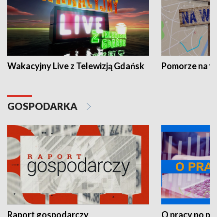
Wakacyjny Live z Telewizją Gdańsk
Pomorze na 
GOSPODARKA
Raport gospodarczy
O pracy po pr