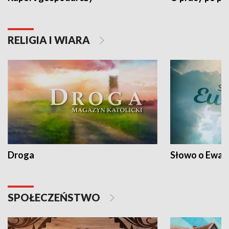
RELIGIA I WIARA
Droga
Słowo o Ewang
SPOŁECZEŃSTWO