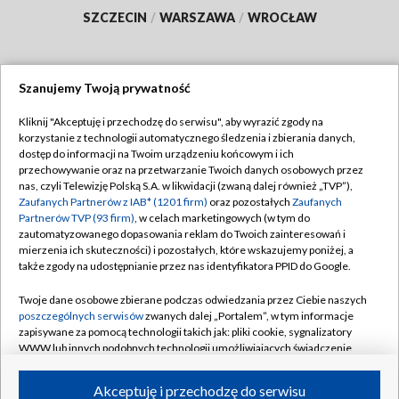
SZCZECIN
/
WARSZAWA
/
WROCŁAW
Szanujemy Twoją prywatność
Dołącz do nas:
Kliknij "Akceptuję i przechodzę do serwisu", aby wyrazić zgody na
korzystanie z technologii automatycznego śledzenia i zbierania danych,
TVP
dostęp do informacji na Twoim urządzeniu końcowym i ich
Abonament TVP
przechowywanie oraz na przetwarzanie Twoich danych osobowych przez
Regulamin TVP
nas, czyli Telewizję Polską S.A. w likwidacji (zwaną dalej również „TVP”),
Emisja w TVP
Zaufanych Partnerów z IAB* (1201 firm)
oraz pozostałych
Zaufanych
Polityka prywatności
Partnerów TVP (93 firm)
, w celach marketingowych (w tym do
Centrum informacji TVP
Moje zgody
zautomatyzowanego dopasowania reklam do Twoich zainteresowań i
mierzenia ich skuteczności) i pozostałych, które wskazujemy poniżej, a
Naziemna Telewizja Cyfrowa
Pomoc
także zgody na udostępnianie przez nas identyfikatora PPID do Google.
Sklep TVP
Biuro reklamy
Twoje dane osobowe zbierane podczas odwiedzania przez Ciebie naszych
Rada Programowa
poszczególnych serwisów
zwanych dalej „Portalem”, w tym informacje
Kontakt
zapisywane za pomocą technologii takich jak: pliki cookie, sygnalizatory
System NOS
WWW lub innych podobnych technologii umożliwiających świadczenie
dopasowanych i bezpiecznych usług, personalizację treści oraz reklam,
Informacje o nadawcy
Kanały
udostępnianie funkcji mediów społecznościowych oraz analizowanie
Akceptuję i przechodzę do serwisu
ruchu w Internecie.
Program dla prasy