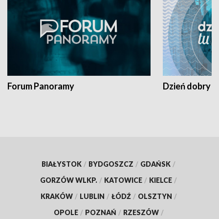
Forum Panoramy
Dzień dobry t
BIAŁYSTOK
/
BYDGOSZCZ
/
GDAŃSK
/
GORZÓW WLKP.
/
KATOWICE
/
KIELCE
/
KRAKÓW
/
LUBLIN
/
ŁÓDŹ
/
OLSZTYN
/
OPOLE
/
POZNAŃ
/
RZESZÓW
/