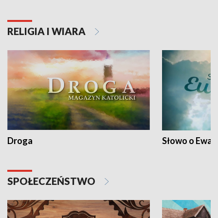
RELIGIA I WIARA
Droga
Słowo o Ewang
SPOŁECZEŃSTWO