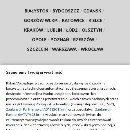
BIAŁYSTOK
/
BYDGOSZCZ
/
GDAŃSK
/
GORZÓW WLKP.
/
KATOWICE
/
KIELCE
/
KRAKÓW
/
LUBLIN
/
ŁÓDŹ
/
OLSZTYN
/
OPOLE
/
POZNAŃ
/
RZESZÓW
/
SZCZECIN
/
WARSZAWA
/
WROCŁAW
Szanujemy Twoją prywatność
Dołącz do nas:
Kliknij "Akceptuję i przechodzę do serwisu", aby wyrazić zgody na
korzystanie z technologii automatycznego śledzenia i zbierania danych,
TVP
dostęp do informacji na Twoim urządzeniu końcowym i ich
Abonament TVP
przechowywanie oraz na przetwarzanie Twoich danych osobowych przez
Regulamin TVP
nas, czyli Telewizję Polską S.A. w likwidacji (zwaną dalej również „TVP”),
Emisja w TVP
Polityka prywatności
Zaufanych Partnerów z IAB* (1201 firm)
oraz pozostałych
Zaufanych
Partnerów TVP (93 firm)
, w celach marketingowych (w tym do
Centrum informacji TVP
Moje zgody
zautomatyzowanego dopasowania reklam do Twoich zainteresowań i
mierzenia ich skuteczności) i pozostałych, które wskazujemy poniżej, a
Naziemna Telewizja Cyfrowa
Pomoc