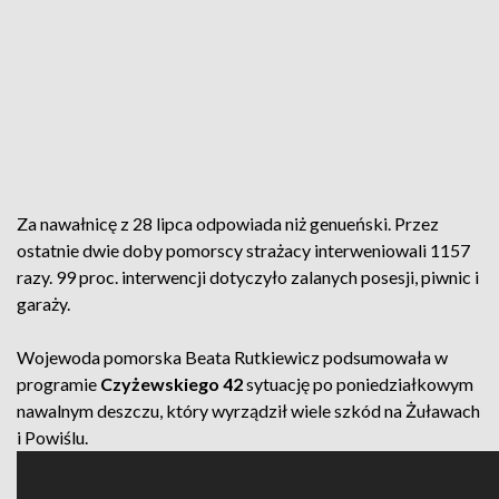
Za nawałnicę z 28 lipca odpowiada niż genueński. Przez
ostatnie dwie doby pomorscy strażacy interweniowali 1157
razy. 99 proc. interwencji dotyczyło zalanych posesji, piwnic i
garaży.
Wojewoda pomorska Beata Rutkiewicz podsumowała w
programie
Czyżewskiego 42
sytuację po poniedziałkowym
nawalnym deszczu, który wyrządził wiele szkód na Żuławach
i Powiślu.