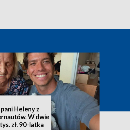
 pani Heleny z
ternautów. W dwie
ys. zł. 90-latka