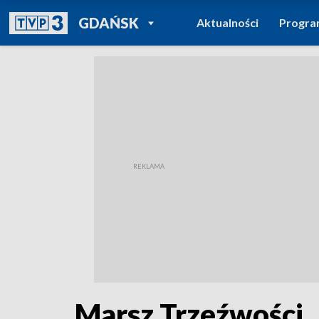
POWRÓT DO
GDAŃSK
Aktualności
Progr
TVP REGIONY
Marsz Trzeźwości