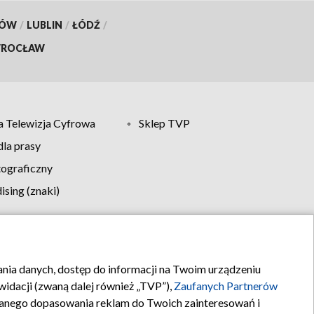
KÓW
/
LUBLIN
/
ŁÓDŹ
/
ROCŁAW
 Telewizja Cyfrowa
Sklep TVP
la prasy
tograficzny
sing (znaki)
klamy
Kontakt
rania danych, dostęp do informacji na Twoim urządzeniu
idacji (zwaną dalej również „TVP”),
Zaufanych Partnerów
anego dopasowania reklam do Twoich zainteresowań i