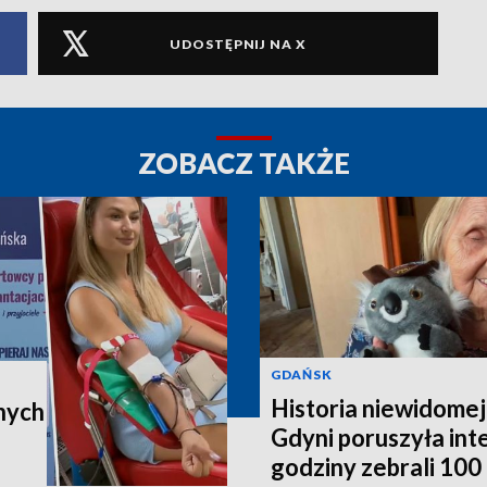
UDOSTĘPNIJ NA X
ZOBACZ TAKŻE
GDAŃSK
Historia niewidomej
nych
Gdyni poruszyła in
godziny zebrali 100 t