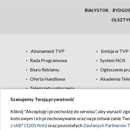
BIAŁYSTOK
/
BYDGO
OLSZTY
Abonament TVP
Emisja w TVP
Rada Programowa
System NOS
Biuro Reklamy
Ogłoszenie pr
Oferta Handlowa
Akademia Tele
Telegazeta ogłoszenia
Szanujemy Twoją prywatność
Regulamin TVP
Kliknij "Akceptuję i przechodzę do serwisu", aby wyrazić zg
końcowym i ich przechowywanie oraz na przetwarzanie Twoich
z IAB* (1201 firm)
oraz pozostałych
Zaufanych Partnerów T