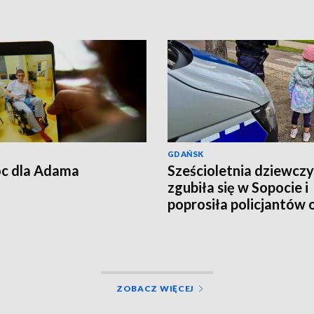
poleci do Australii
GDAŃSK
c dla Adama
Sześcioletnia dziewcz
zgubiła się w Sopocie i
poprosiła policjantów 
pomoc
ZOBACZ WIĘCEJ