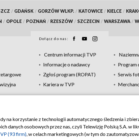
SZCZ
/
GDAŃSK
/
GORZÓW WLKP.
/
KATOWICE
/
KIELCE
/
KRA
N
/
OPOLE
/
POZNAŃ
/
RZESZÓW
/
SZCZECIN
/
WARSZAWA
/
W
Dołącz do nas:
Centrum informacji TVP
Naziemna
Informacje o nadawcy
Program d
zetargowe
Zgłoś program (ROPAT)
Serwis fo
wizyjna
Kariera w TVP
Merchandi
Polityka prywatności
Moje zgody
Pomoc
Biuro re
ody na korzystanie z technologii automatycznego śledzenia i zbie
 danych osobowych przez nas, czyli Telewizję Polską S.A. w likw
VP (93 firm)
, w celach marketingowych (w tym do zautomatyzow