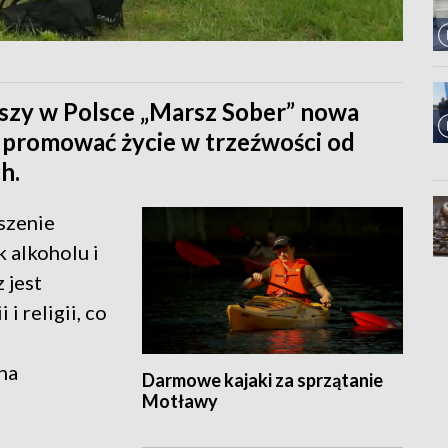
wszy w Polsce „Marsz Sober” nowa
st promować życie w trzeźwości od
h.
szenie
k alkoholu i
 jest
i religii, co
na
Darmowe kajaki za sprzątanie
Motławy