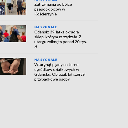
Zatrzymania po bójce
pseudokibiców w
Kościerzynie
NA SYGNALE
Gdańsk: 39-latka okradła
sklep, którym zarządzała. Z
utargu zniknęło ponad 20 tys.
zł
NA SYGNALE
Wtargnął pijany na teren
ogródków działkowych w
Gdańsku. Obrażał, bił i...gryzł
przypadkowe osoby