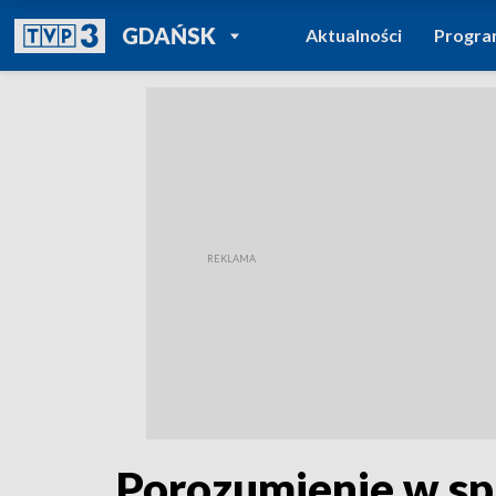
POWRÓT DO
GDAŃSK
Aktualności
Progr
TVP REGIONY
Porozumienie w s