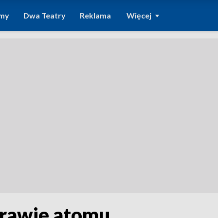
amy
Dwa Teatry
Reklama
Więcej
prawie atomu