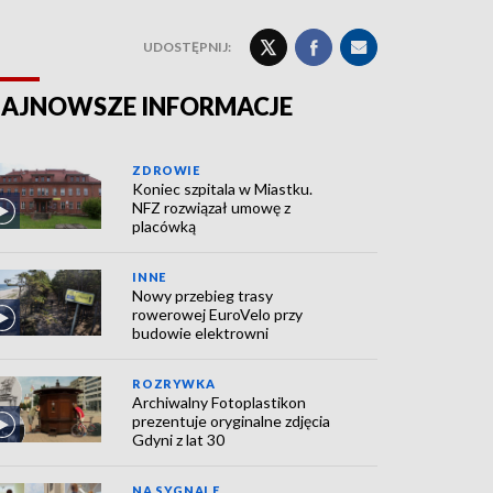
UDOSTĘPNIJ:
AJNOWSZE INFORMACJE
ZDROWIE
Koniec szpitala w Miastku.
NFZ rozwiązał umowę z
placówką
INNE
Nowy przebieg trasy
rowerowej EuroVelo przy
budowie elektrowni
ROZRYWKA
Archiwalny Fotoplastikon
prezentuje oryginalne zdjęcia
Gdyni z lat 30
NA SYGNALE