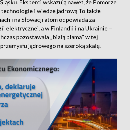
a Śląsku. Eksperci wskazują nawet, że Pomorze
 technologie i wiedzę jądrową To także
hach i na Słowacji atom odpowiada za
 elektrycznej, a w Finlandii i na Ukrainie –
czas pozostawała „białą plamą” w tej
e przemysłu jądrowego na szeroką skalę.