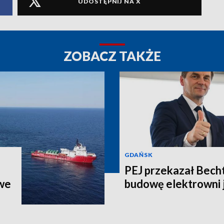
UDOSTĘPNIJ NA X
ZOBACZ TAKŻE
GDAŃSK
PEJ przekazał Bech
we
budowę elektrowni 