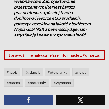
wykonawców. Zaprojektowanie
przestrzennych liter jest bardzo
pracochłonne, a później trzeba
dopilnować jeszcze etap produkcji,
połączyć oczekiwaną jakość z budżetem.
Napis GDAŃSK z pewnością daje nam
satysfakcję i pewną rozpoznawalność.
Sprawdź inne najważniejsze informacje z Pomorza!
#napis
#gdańsk
#ołowianka
#nowy
#blacha
#materiały
#wymiana