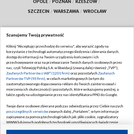
OPOLE
/
POZNAŃ
/
RZESZÓW
/
SZCZECIN
/
WARSZAWA
/
WROCŁAW
Szanujemy Twoją prywatność
Dołącz do nas:
Kliknij "Akceptuję i przechodzę do serwisu", aby wyrazić zgody na
korzystanie z technologii automatycznego śledzenia i zbierania danych,
TVP
dostęp do informacji na Twoim urządzeniu końcowym i ich
Abonament TVP
przechowywanie oraz na przetwarzanie Twoich danych osobowych przez
Regulamin TVP
nas, czyli Telewizję Polską S.A. w likwidacji (zwaną dalej również „TVP”),
Emisja w TVP
Polityka prywatności
Zaufanych Partnerów z IAB* (1201 firm)
oraz pozostałych
Zaufanych
Partnerów TVP (93 firm)
, w celach marketingowych (w tym do
Centrum informacji TVP
Moje zgody
zautomatyzowanego dopasowania reklam do Twoich zainteresowań i
mierzenia ich skuteczności) i pozostałych, które wskazujemy poniżej, a
Naziemna Telewizja Cyfrowa
Pomoc
także zgody na udostępnianie przez nas identyfikatora PPID do Google.
Sklep TVP
Biuro reklamy
Twoje dane osobowe zbierane podczas odwiedzania przez Ciebie naszych
Rada Programowa
Kontakt
poszczególnych serwisów
zwanych dalej „Portalem”, w tym informacje
zapisywane za pomocą technologii takich jak: pliki cookie, sygnalizatory
System NOS
WWW lub innych podobnych technologii umożliwiających świadczenie
dopasowanych i bezpiecznych usług, personalizację treści oraz reklam,
Informacje o nadawcy
Kanały
udostępnianie funkcji mediów społecznościowych oraz analizowanie