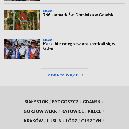
GDAŃSK
766. Jarmark Św. Dominika w Gdańsku
GDAŃSK
Kaszubi z całego świata spotkali się w
Gdyni
ZOBACZ WIĘCEJ
BIAŁYSTOK
/
BYDGOSZCZ
/
GDAŃSK
/
GORZÓW WLKP.
/
KATOWICE
/
KIELCE
/
KRAKÓW
/
LUBLIN
/
ŁÓDŹ
/
OLSZTYN
/