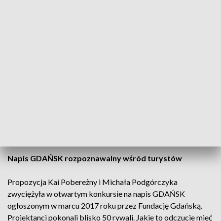
Na Ołowiance stanął nowy napis "Gdańsk". Wykonana ze stali kortenowskiej
nazwa miasta zastąpiła stary napis stojący w tym miejscu od 2017. (fot. Piotr
Wittman/gdansk.pl)
- mówi Dawid Dobrodziej z firmy Art Metal.
Jedna litera waży ok. 500 kg. Jak zapewnia Dawid
Dobrodziej, przykotwienie ich do opasłych płyt betonowych
umieszczonych w podeście gwarantuje, że nic ich nie ruszy.
Napis GDAŃSK rozpoznawalny wśród turystów
Propozycja Kai Pobereżny i Michała Podgórczyka
zwyciężyła w otwartym konkursie na napis GDAŃSK
ogłoszonym w marcu 2017 roku przez Fundację Gdańską.
Projektanci pokonali blisko 50 rywali. Jakie to odczucie mieć