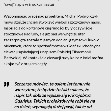
“swój” napis w środku miasta?
Wspominając pracę nad projektem, Michał Podgórczyk
mówi dziś, że chcieli stworzyć wielopłaszczyznowy napis.
Inspiracją do kortenowskiej rudości były oczywiście
stoczniowe kadłuby, ale już biel we wnętrzu liter
zaczerpnięta została z jasnych odcieni gzymsów i łuków
okiennych, które to spotkać można w Gdańsku choćby na
elewacji sąsiadującej z napisem Polskiej Filharmonii
Bałtyckiej. W kontekście elewacji rudy kolor z kolei można
skojarzyć z brązem cegły.
Szczerze mówiąc, te osiem lat temu nie
wierzyłem, że będzie to taki sukces, że
napis tak dobrze wpisze się w krajobraz
Gdańska. Takich projektów nie robi się na
co dzień, wymagają dużej pasji, także od