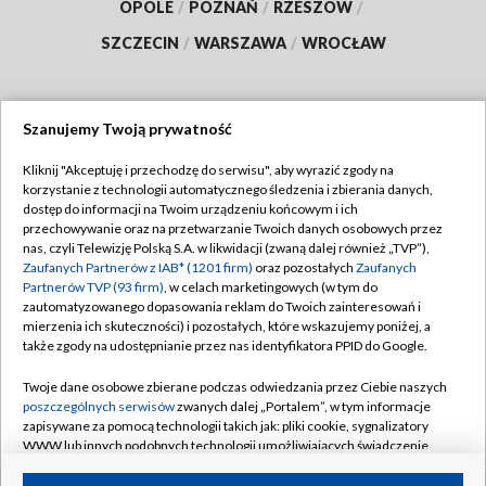
OPOLE
/
POZNAŃ
/
RZESZÓW
/
SZCZECIN
/
WARSZAWA
/
WROCŁAW
Szanujemy Twoją prywatność
Dołącz do nas:
Kliknij "Akceptuję i przechodzę do serwisu", aby wyrazić zgody na
korzystanie z technologii automatycznego śledzenia i zbierania danych,
TVP
dostęp do informacji na Twoim urządzeniu końcowym i ich
Abonament TVP
przechowywanie oraz na przetwarzanie Twoich danych osobowych przez
Regulamin TVP
nas, czyli Telewizję Polską S.A. w likwidacji (zwaną dalej również „TVP”),
Emisja w TVP
Polityka prywatności
Zaufanych Partnerów z IAB* (1201 firm)
oraz pozostałych
Zaufanych
Partnerów TVP (93 firm)
, w celach marketingowych (w tym do
Centrum informacji TVP
Moje zgody
zautomatyzowanego dopasowania reklam do Twoich zainteresowań i
mierzenia ich skuteczności) i pozostałych, które wskazujemy poniżej, a
Naziemna Telewizja Cyfrowa
Pomoc
także zgody na udostępnianie przez nas identyfikatora PPID do Google.
Sklep TVP
Biuro reklamy
Twoje dane osobowe zbierane podczas odwiedzania przez Ciebie naszych
Rada Programowa
Kontakt
poszczególnych serwisów
zwanych dalej „Portalem”, w tym informacje
zapisywane za pomocą technologii takich jak: pliki cookie, sygnalizatory
System NOS
WWW lub innych podobnych technologii umożliwiających świadczenie
dopasowanych i bezpiecznych usług, personalizację treści oraz reklam,
Informacje o nadawcy
Kanały
udostępnianie funkcji mediów społecznościowych oraz analizowanie