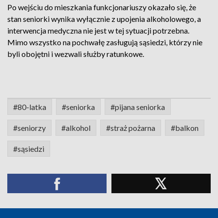
Po wejściu do mieszkania funkcjonariuszy okazało się, że
stan seniorki wynika wyłącznie z upojenia alkoholowego, a
interwencja medyczna nie jest w tej sytuacji potrzebna.
Mimo wszystko na pochwałę zasługują sąsiedzi, którzy nie
byli obojętni i wezwali służby ratunkowe.
#80-latka
#seniorka
#pijana seniorka
#seniorzy
#alkohol
#straż pożarna
#balkon
#sąsiedzi