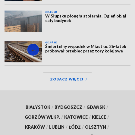
GDAŃSK
W Słupsku płonęła stolarnia. Ogień objął
cały budynek
GDAŃSK
Śmiertelny wypadek w Miastku. 26-latek
próbował przebiec przez tory kolejowe
ZOBACZ WIĘCEJ
BIAŁYSTOK
/
BYDGOSZCZ
/
GDAŃSK
/
GORZÓW WLKP.
/
KATOWICE
/
KIELCE
/
KRAKÓW
/
LUBLIN
/
ŁÓDŹ
/
OLSZTYN
/