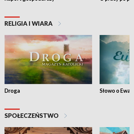
RELIGIA I WIARA
Droga
Słowo o Ewang
SPOŁECZEŃSTWO