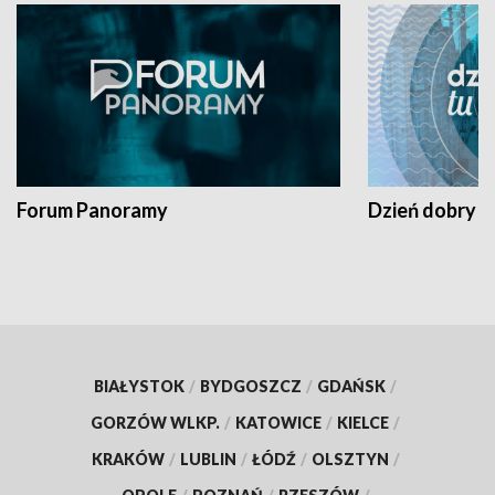
Forum Panoramy
Dzień dobry t
BIAŁYSTOK
/
BYDGOSZCZ
/
GDAŃSK
/
GORZÓW WLKP.
/
KATOWICE
/
KIELCE
/
KRAKÓW
/
LUBLIN
/
ŁÓDŹ
/
OLSZTYN
/