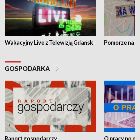
Wakacyjny Live z Telewizją Gdańsk
Pomorze na 
GOSPODARKA
Raport gospodarczy
O pracy po pr