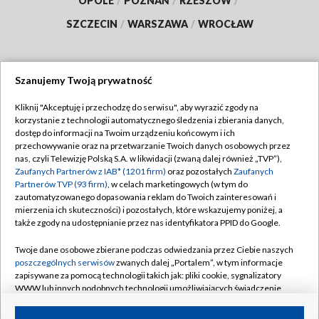
OPOLE
/
POZNAŃ
/
RZESZÓW
/
SZCZECIN
/
WARSZAWA
/
WROCŁAW
Szanujemy Twoją prywatność
Dołącz do nas:
Kliknij "Akceptuję i przechodzę do serwisu", aby wyrazić zgody na
korzystanie z technologii automatycznego śledzenia i zbierania danych,
TVP
dostęp do informacji na Twoim urządzeniu końcowym i ich
Abonament TVP
przechowywanie oraz na przetwarzanie Twoich danych osobowych przez
Regulamin TVP
nas, czyli Telewizję Polską S.A. w likwidacji (zwaną dalej również „TVP”),
Emisja w TVP
Zaufanych Partnerów z IAB* (1201 firm)
oraz pozostałych
Zaufanych
Polityka prywatności
Partnerów TVP (93 firm)
, w celach marketingowych (w tym do
Centrum informacji TVP
Moje zgody
zautomatyzowanego dopasowania reklam do Twoich zainteresowań i
mierzenia ich skuteczności) i pozostałych, które wskazujemy poniżej, a
Naziemna Telewizja Cyfrowa
Pomoc
także zgody na udostępnianie przez nas identyfikatora PPID do Google.
Sklep TVP
Biuro reklamy
Twoje dane osobowe zbierane podczas odwiedzania przez Ciebie naszych
Rada Programowa
poszczególnych serwisów
zwanych dalej „Portalem”, w tym informacje
Kontakt
zapisywane za pomocą technologii takich jak: pliki cookie, sygnalizatory
System NOS
WWW lub innych podobnych technologii umożliwiających świadczenie
dopasowanych i bezpiecznych usług, personalizację treści oraz reklam,
Informacje o nadawcy
Kanały
udostępnianie funkcji mediów społecznościowych oraz analizowanie