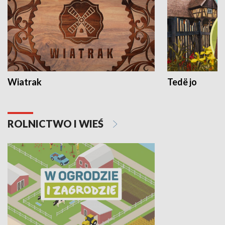
Wiatrak
Tedë jo
ROLNICTWO I WIEŚ