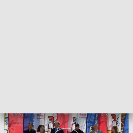
POWRÓT DO
GDAŃSK
TVP REGIONY
Jarmark św. Dominika
2025-07-18
KU / Dominika Kowalewska