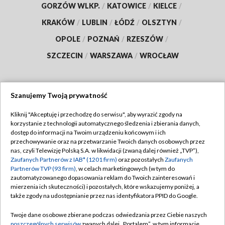
GORZÓW WLKP.
/
KATOWICE
/
KIELCE
/
KRAKÓW
/
LUBLIN
/
ŁÓDŹ
/
OLSZTYN
/
OPOLE
/
POZNAŃ
/
RZESZÓW
/
SZCZECIN
/
WARSZAWA
/
WROCŁAW
Szanujemy Twoją prywatność
Dołącz do nas:
Kliknij "Akceptuję i przechodzę do serwisu", aby wyrazić zgody na
korzystanie z technologii automatycznego śledzenia i zbierania danych,
TVP
dostęp do informacji na Twoim urządzeniu końcowym i ich
Abonament TVP
przechowywanie oraz na przetwarzanie Twoich danych osobowych przez
Regulamin TVP
nas, czyli Telewizję Polską S.A. w likwidacji (zwaną dalej również „TVP”),
Emisja w TVP
Polityka prywatności
Zaufanych Partnerów z IAB* (1201 firm)
oraz pozostałych
Zaufanych
Partnerów TVP (93 firm)
, w celach marketingowych (w tym do
Centrum informacji TVP
Moje zgody
zautomatyzowanego dopasowania reklam do Twoich zainteresowań i
mierzenia ich skuteczności) i pozostałych, które wskazujemy poniżej, a
Naziemna Telewizja Cyfrowa
Pomoc
także zgody na udostępnianie przez nas identyfikatora PPID do Google.
Sklep TVP
Biuro reklamy
Twoje dane osobowe zbierane podczas odwiedzania przez Ciebie naszych
Rada Programowa
Kontakt
poszczególnych serwisów
zwanych dalej „Portalem”, w tym informacje