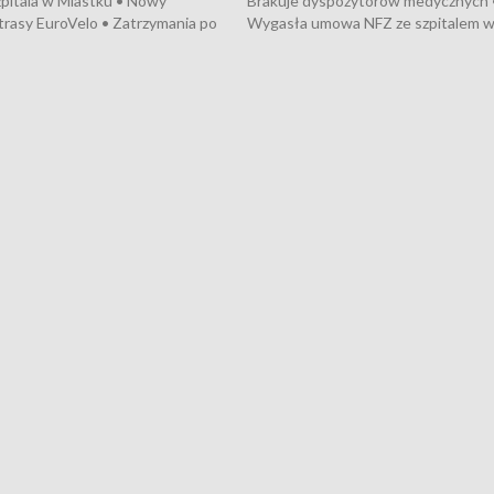
pitala w Miastku • Nowy
Brakuje dyspozytorów medycznych 
trasy EuroVelo • Zatrzymania po
Wygasła umowa NFZ ze szpitalem 
ościerzynie • Mieszkańcy
Miastku • Otwarto Morski Terminal
ą przeciwko budowie trasy
Przeładunkowy • Budowa morskiej 
wej • Kolejne konwoje
wiatrowej • Korki na gdańskich Sto
ne z Trójmiasta na Ukrainę •
Niebezpieczne zachowania na torac
ciewia na Jarmarku św.
Dziewięć nowych „trajtków” dla Gdy
• Gdynia z lat 30. w
ikonie