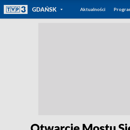
POWRÓT DO
GDAŃSK
Aktualności
Progr
TVP REGIONY
Otwarcie Mostu Si