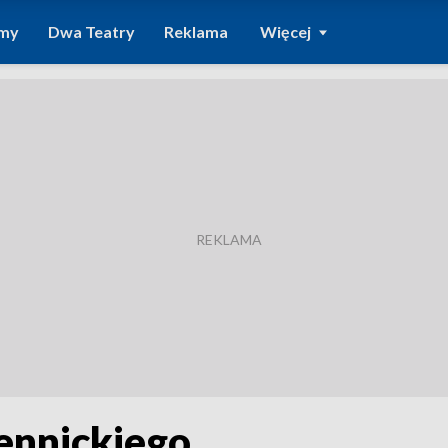
amy
Dwa Teatry
Reklama
Więcej
ennickiego.