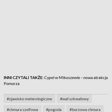
INNI CZYTALI TAKŻE
:
Cypel w Mikoszewie – nowa atrakcja
Pomorza
#zjawisko meterologiczne
#wał szkwałowy
#chmura szelfowa
#pogoda
#burzowa chmura