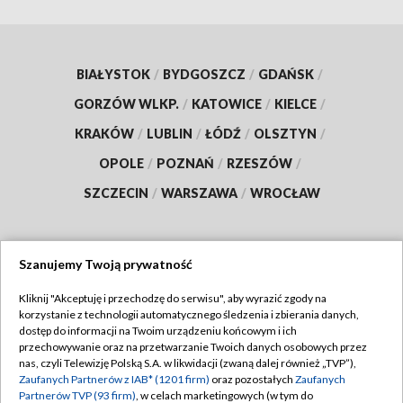
BIAŁYSTOK
/
BYDGOSZCZ
/
GDAŃSK
/
GORZÓW WLKP.
/
KATOWICE
/
KIELCE
/
KRAKÓW
/
LUBLIN
/
ŁÓDŹ
/
OLSZTYN
/
OPOLE
/
POZNAŃ
/
RZESZÓW
/
SZCZECIN
/
WARSZAWA
/
WROCŁAW
Szanujemy Twoją prywatność
Dołącz do nas:
Kliknij "Akceptuję i przechodzę do serwisu", aby wyrazić zgody na
korzystanie z technologii automatycznego śledzenia i zbierania danych,
TVP
dostęp do informacji na Twoim urządzeniu końcowym i ich
Abonament TVP
przechowywanie oraz na przetwarzanie Twoich danych osobowych przez
Regulamin TVP
nas, czyli Telewizję Polską S.A. w likwidacji (zwaną dalej również „TVP”),
Emisja w TVP
Polityka prywatności
Zaufanych Partnerów z IAB* (1201 firm)
oraz pozostałych
Zaufanych
Partnerów TVP (93 firm)
, w celach marketingowych (w tym do