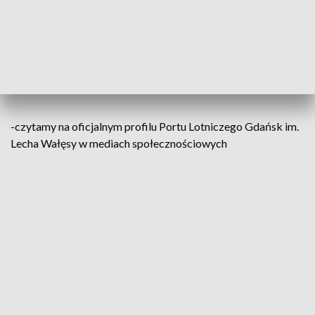
Mimo wymagających warunków
pogodowych, piloci utrzymali pełną
kontrolę nad lotem, zapewniając
pasażerom spokojne i bezpieczne
lądowanie.
-czytamy na oficjalnym profilu Portu Lotniczego Gdańsk im.
Lecha Wałęsy w mediach społecznościowych