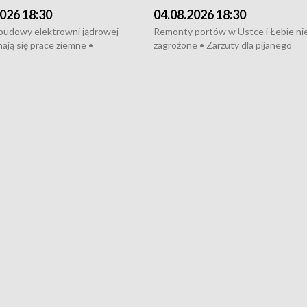
026 18:30
04.08.2026 18:30
 budowy elektrowni jądrowej
Remonty portów w Ustce i Łebie ni
ają się prace ziemne •
zagrożone • Zarzuty dla pijanego
o umowę na budowę obwodnicy
kierowcy ciągnika • Protest
u Gdańskiego • Za kilka dni
poszkodowanych przez dewelopera
e ORP „Wicher” • 18 milionów
Gdyni • Milion zł dla dzieci z UCK od
a inwestycje w szkołach w Rumi
Cancer Fighters • Efekty wpisu Gdy
owie • Nowy sprzęt
Listę UNESCO • Kaszubscy kuczerz
iczny dla Puckiego Szpitala • Na
witali Tour de Pologne
znów rekordowe upały