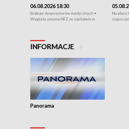
06.08.2026 18:30
05.08.2
Brakuje dyspozytorów medycznych •
Na placu
Wygasła umowa NFZ ze szpitalem w
rozpoczyn
Miastku • Otwarto Morski Terminal
Podpisan
Przeładunkowy • Budowa morskiej farmy
Starogard
wiatrowej • Korki na gdańskich Stogach •
wodowani
Niebezpieczne zachowania na torach •
złotych n
INFORMACJE
Dziewięć nowych „trajtków” dla Gdyni
i Wejher
kardiolog
Pomorzu 
Panorama