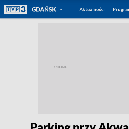
POWRÓT DO
GDAŃSK
Aktualności
Progr
TVP REGIONY
Parking przy Akwa