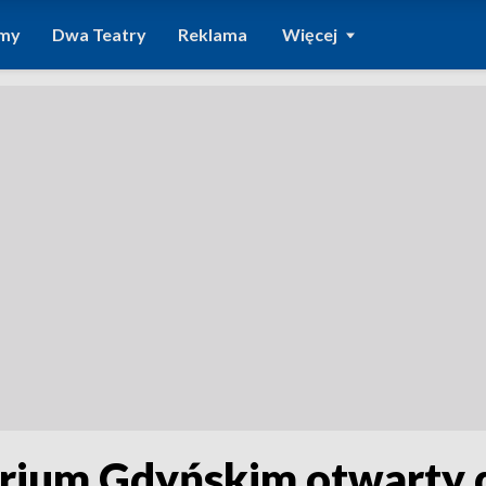
amy
Dwa Teatry
Reklama
Więcej
rium Gdyńskim otwarty d