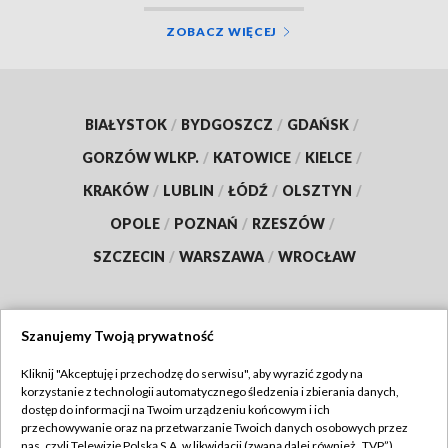
ZOBACZ WIĘCEJ
BIAŁYSTOK
/
BYDGOSZCZ
/
GDAŃSK
/
GORZÓW WLKP.
/
KATOWICE
/
KIELCE
/
KRAKÓW
/
LUBLIN
/
ŁÓDŹ
/
OLSZTYN
/
OPOLE
/
POZNAŃ
/
RZESZÓW
/
SZCZECIN
/
WARSZAWA
/
WROCŁAW
Szanujemy Twoją prywatność
Dołącz do nas:
Kliknij "Akceptuję i przechodzę do serwisu", aby wyrazić zgody na
korzystanie z technologii automatycznego śledzenia i zbierania danych,
TVP
dostęp do informacji na Twoim urządzeniu końcowym i ich
Abonament TVP
przechowywanie oraz na przetwarzanie Twoich danych osobowych przez
Regulamin TVP
nas, czyli Telewizję Polską S.A. w likwidacji (zwaną dalej również „TVP”),