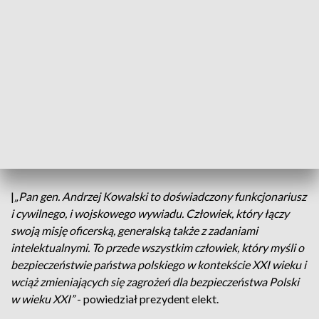
Od lewej: desygnowany na szefa Biura Bezpieczeństwa Narodowego
Sławomir Cenckiewicz, prezydent elekt RP Karol Nawrocki oraz desygnowani
za zastępców szefa BBN gen. bryg. Andrzej Kowalski i gen. bryg. Mirosław
Bryś (fot. PAP/Leszek Szymański)
Prezydent elekt Karol Nawrocki przekazał również, że
zastępcami szefa Biura Bezpieczeństwa Narodowego będą
generałowie Andrzej Kowalski i Mirosław Bryś.
|
„Pan gen. Andrzej Kowalski to doświadczony funkcjonariusz
i cywilnego, i wojskowego wywiadu. Człowiek, który łączy
swoją misję oficerską, generalską także z zadaniami
intelektualnymi. To przede wszystkim człowiek, który myśli o
bezpieczeństwie państwa polskiego w kontekście XXI wieku i
wciąż zmieniających się zagrożeń dla bezpieczeństwa Polski
w wieku XXI”
- powiedział prezydent elekt.