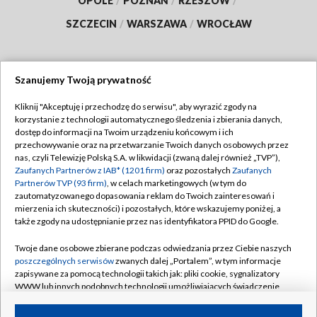
OPOLE
/
POZNAŃ
/
RZESZÓW
/
SZCZECIN
/
WARSZAWA
/
WROCŁAW
Szanujemy Twoją prywatność
Dołącz do nas:
Kliknij "Akceptuję i przechodzę do serwisu", aby wyrazić zgody na
korzystanie z technologii automatycznego śledzenia i zbierania danych,
TVP
dostęp do informacji na Twoim urządzeniu końcowym i ich
Abonament TVP
przechowywanie oraz na przetwarzanie Twoich danych osobowych przez
Regulamin TVP
nas, czyli Telewizję Polską S.A. w likwidacji (zwaną dalej również „TVP”),
Emisja w TVP
Zaufanych Partnerów z IAB* (1201 firm)
oraz pozostałych
Zaufanych
Polityka prywatności
Partnerów TVP (93 firm)
, w celach marketingowych (w tym do
Centrum informacji TVP
Moje zgody
zautomatyzowanego dopasowania reklam do Twoich zainteresowań i
mierzenia ich skuteczności) i pozostałych, które wskazujemy poniżej, a
Naziemna Telewizja Cyfrowa
Pomoc
także zgody na udostępnianie przez nas identyfikatora PPID do Google.
Sklep TVP
Biuro reklamy
Twoje dane osobowe zbierane podczas odwiedzania przez Ciebie naszych
Rada Programowa
poszczególnych serwisów
zwanych dalej „Portalem”, w tym informacje
Kontakt
zapisywane za pomocą technologii takich jak: pliki cookie, sygnalizatory
System NOS
WWW lub innych podobnych technologii umożliwiających świadczenie
dopasowanych i bezpiecznych usług, personalizację treści oraz reklam,
Informacje o nadawcy
Kanały
udostępnianie funkcji mediów społecznościowych oraz analizowanie