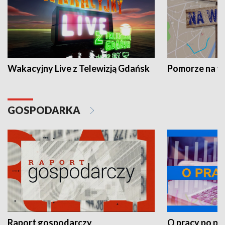
Wakacyjny Live z Telewizją Gdańsk
Pomorze na 
GOSPODARKA
Raport gospodarczy
O pracy po pr