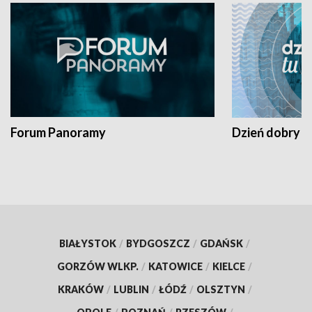
Forum Panoramy
Dzień dobry t
BIAŁYSTOK
/
BYDGOSZCZ
/
GDAŃSK
/
GORZÓW WLKP.
/
KATOWICE
/
KIELCE
/
KRAKÓW
/
LUBLIN
/
ŁÓDŹ
/
OLSZTYN
/