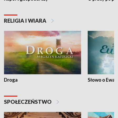
RELIGIA I WIARA
Droga
Słowo o Ewang
SPOŁECZEŃSTWO