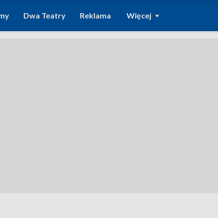
amy
Dwa Teatry
Reklama
Więcej