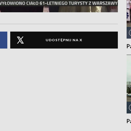
UDOSTĘPNIJ NA X
P
P