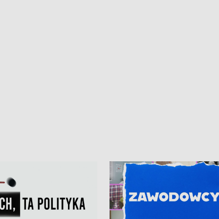
• Gdynia z lat 30. w
ikonie