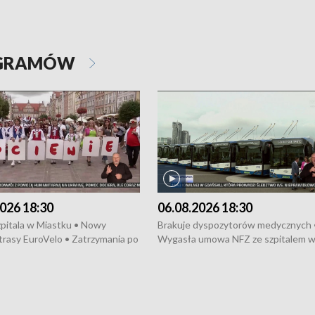
OGRAMÓW
026 18:30
06.08.2026 18:30
pitala w Miastku • Nowy
Brakuje dyspozytorów medycznych 
trasy EuroVelo • Zatrzymania po
Wygasła umowa NFZ ze szpitalem 
ościerzynie • Mieszkańcy
Miastku • Otwarto Morski Terminal
ą przeciwko budowie trasy
Przeładunkowy • Budowa morskiej 
wej • Kolejne konwoje
wiatrowej • Korki na gdańskich Sto
ne z Trójmiasta na Ukrainę •
Niebezpieczne zachowania na torac
ciewia na Jarmarku św.
Dziewięć nowych „trajtków” dla Gdy