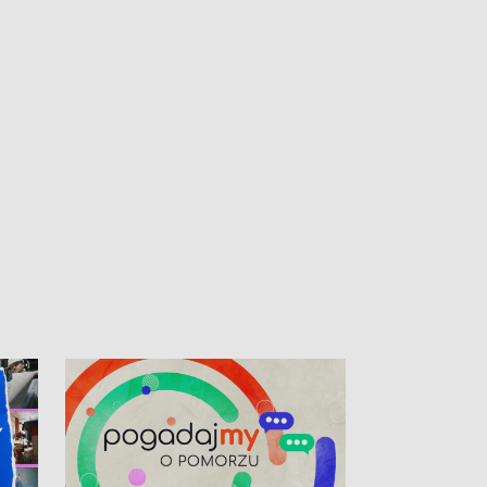
kardiologiczny dla Puckiego Szpitala • Na
witali Tour de P
Pomorzu znów rekordowe upały